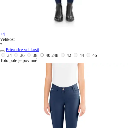
+4
Velikost
*
Průvodce velikostí
34
36
38
40
24h
42
44
46
Toto pole je povinné