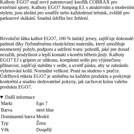
Kalhoty EGO7 mají nový patentovaný knoflík COBRAX pro
extrémní sporty. Kalhoty EGO7 Jumping EJ, s atraktivním a moderním
stylem, jsou ideální pro soutěže nebo každodenní trénink, zvláště pro
parkurové skákání. Snadná údržba bez žehlení.
Revoluční látka kalhot EGO7, 100 % italský jersey, zajišťuje dokonalé
padnutí díky čtyřsměrnému elastickému materiálu, který umožňuje
neomezený pohyb, podporu a udržení tvaru: pohodlí, jaké jste dosud
nezažili, prodyšnost a lepší kontakt s koněm během jízdy. Kalhoty
EGO7 EJ s gripem ze silikonu, kompletní sedlo pro výjimečnou
přilnavost, zajišťují stabilitu v sedle, a uvnitř pásku, aby se zabránilo
vyhrnování košil. Normální velikost. Praní na studeno v pračce.
Údržbová etiketa EGO7 je umístěna na každém produktu a poskytuje
konkrétní a snadno sledovatelné pokyny, jak zachovat krásu vašeho
produktu EGO7.
Další informace
Marki
Ego 7
Barva
steel blue
Dominantní barva
Modrá
Typ
Žena
Věk
Dospělý