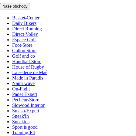
Naše obchody
Basket-Center
Daily Bikers
Direct Running
Direct-Volley
Espace Golf
Foot-Store
Gallop Store
Golf and co
Handball-Store
House of Rugby
La sellerie de Maé
Made in Paradis
Nauti-wave
On-Fight
Padel-Expert
Pecheur-Store
Slowood Interior
Smash-Expert
Sneak'In
Sneakids
Sport is good
Training-Fit