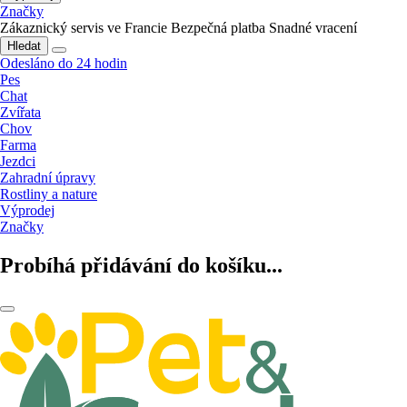
Značky
Zákaznický servis ve Francie
Bezpečná platba
Snadné vracení
Hledat
Odesláno do 24 hodin
Pes
Chat
Zvířata
Chov
Farma
Jezdci
Zahradní úpravy
Rostliny a nature
Výprodej
Značky
Probíhá přidávání do košíku...