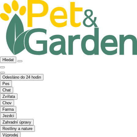
Hledat
Odesláno do 24 hodin
Pes
Chat
Zvířata
Chov
Farma
Jezdci
Zahradní úpravy
Rostliny a nature
Výprodej