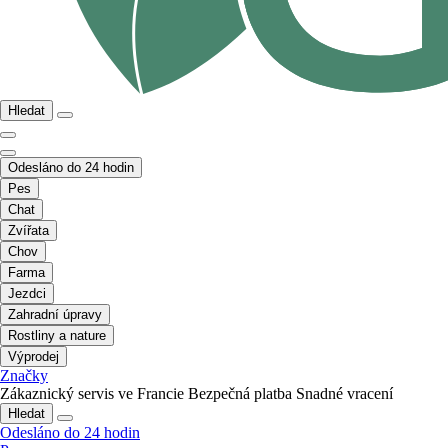
Hledat
Odesláno do 24 hodin
Pes
Chat
Zvířata
Chov
Farma
Jezdci
Zahradní úpravy
Rostliny a nature
Výprodej
Značky
Zákaznický servis ve Francie
Bezpečná platba
Snadné vracení
Hledat
Odesláno do 24 hodin