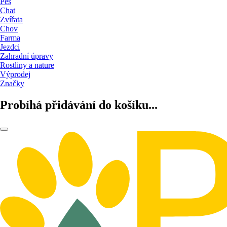
Pes
Chat
Zvířata
Chov
Farma
Jezdci
Zahradní úpravy
Rostliny a nature
Výprodej
Značky
Probíhá přidávání do košíku...