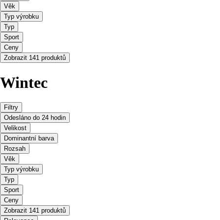
Věk
Typ výrobku
Typ
Sport
Ceny
Zobrazit 141 produktů
Wintec
Filtry
Odesláno do 24 hodin
Velikost
Dominantní barva
Rozsah
Věk
Typ výrobku
Typ
Sport
Ceny
Zobrazit 141 produktů