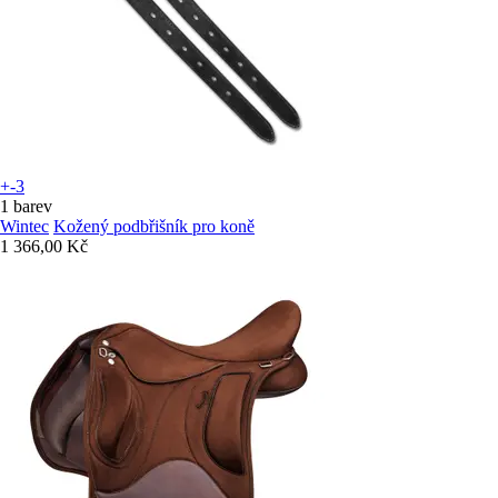
+-3
1 barev
Wintec
Kožený podbřišník pro koně
1 366,00 Kč