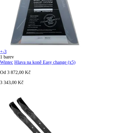
+-3
1 barev
Wintec
Hlava na koně Easy change (x5)
Od
3 872,00 Kč
3 343,00 Kč