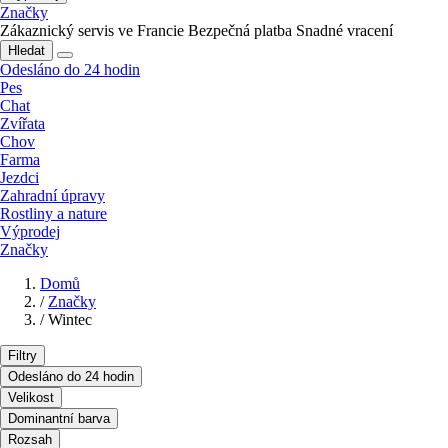
Značky
Zákaznický servis ve Francie
Bezpečná platba
Snadné vracení
Hledat
Odesláno do 24 hodin
Pes
Chat
Zvířata
Chov
Farma
Jezdci
Zahradní úpravy
Rostliny a nature
Výprodej
Značky
Domů
/
Značky
/
Wintec
Filtry
Odesláno do 24 hodin
Velikost
Dominantní barva
Rozsah