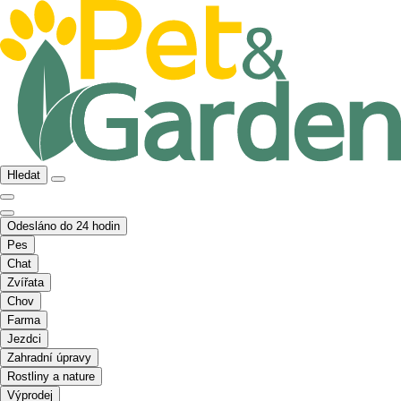
Hledat
Odesláno do 24 hodin
Pes
Chat
Zvířata
Chov
Farma
Jezdci
Zahradní úpravy
Rostliny a nature
Výprodej