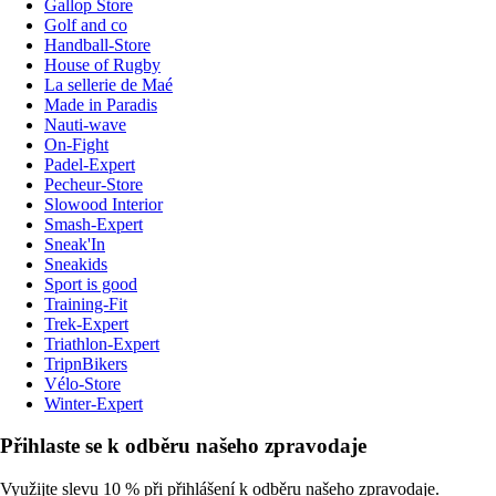
Gallop Store
Golf and co
Handball-Store
House of Rugby
La sellerie de Maé
Made in Paradis
Nauti-wave
On-Fight
Padel-Expert
Pecheur-Store
Slowood Interior
Smash-Expert
Sneak'In
Sneakids
Sport is good
Training-Fit
Trek-Expert
Triathlon-Expert
TripnBikers
Vélo-Store
Winter-Expert
Přihlaste se k odběru našeho zpravodaje
Využijte slevu 10 % při přihlášení k odběru našeho zpravodaje.