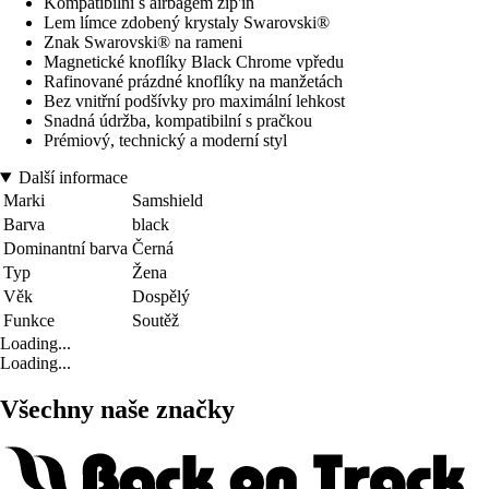
Kompatibilní s airbagem zip'in
Lem límce zdobený krystaly Swarovski®
Znak Swarovski® na rameni
Magnetické knoflíky Black Chrome vpředu
Rafinované prázdné knoflíky na manžetách
Bez vnitřní podšívky pro maximální lehkost
Snadná údržba, kompatibilní s pračkou
Prémiový, technický a moderní styl
Další informace
Marki
Samshield
Barva
black
Dominantní barva
Černá
Typ
Žena
Věk
Dospělý
Funkce
Soutěž
Loading...
Loading...
Všechny naše značky