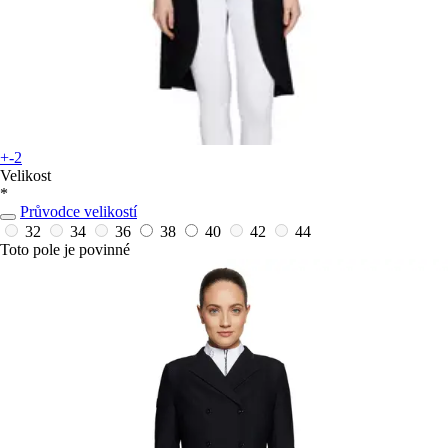
+-2
Velikost
*
Průvodce velikostí
32
34
36
38
40
42
44
Toto pole je povinné