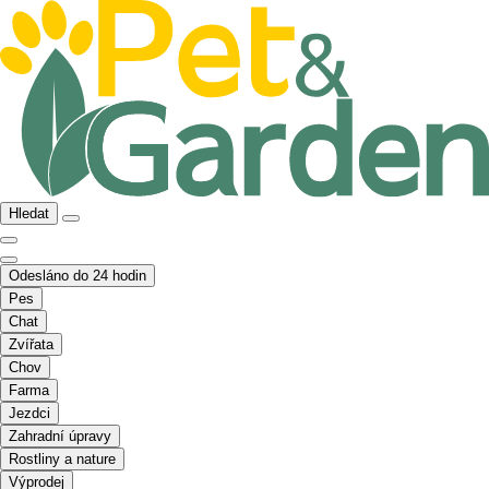
Hledat
Odesláno do 24 hodin
Pes
Chat
Zvířata
Chov
Farma
Jezdci
Zahradní úpravy
Rostliny a nature
Výprodej