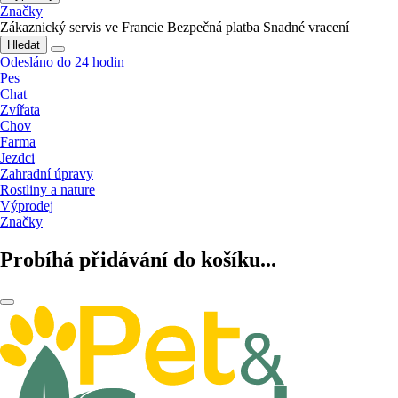
Značky
Zákaznický servis ve Francie
Bezpečná platba
Snadné vracení
Hledat
Odesláno do 24 hodin
Pes
Chat
Zvířata
Chov
Farma
Jezdci
Zahradní úpravy
Rostliny a nature
Výprodej
Značky
Probíhá přidávání do košíku...