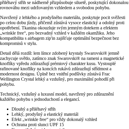
přiléhavý střih se nádherně přizpůsobuje siluetě, poskytující dokonalou
rovnováhu mezi udržovaným vzhledem a svobodou pohybu.
Navržený z lehkého a prodyšného materiálu, poskytuje pocit svěžesti
po celou dobu jízdy, přičemž zůstává vysoce elastický a odolný proti
opotřebení. Tkanina okouzluje svým jemným dotekem a efektem
„wrinkle free“, pro bezvadný vzhled v každém okamžiku. Jeho
kompatibilita s airbagem zip'in zajišťuje optimální bezpečnost bez
kompromisů v stylu.
Detail dělá rozdíl: lem límce zdobený krystaly Swarovski® jemně
zachycuje světlo, zatímco znak Swarovski® na rameni a magnetické
knoflíky vpředu zdůrazňují prémiový charakter kusu. Vystouplé
rafinované knoflíky na koncích rukávů zdůrazňují střídmost a
modernost designu. Úplně bez vnitřní podšívky zůstává Frac
Wellington Crystal lehký a vzdušný, pro maximální pohodlí při
pohybu.
Technický, vzdušný a luxusní model, navržený pro zdůraznění
každého pohybu s jednoduchostí a elegancí.
Dlouhý a přiléhavý střih
Lehký, prodyšný a elastický materiál
Efekt „wrinkle free“ pro vždy dokonalý vzhled
Ochrana proti slunci UPF 15