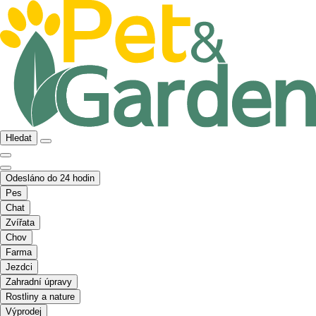
Hledat
Odesláno do 24 hodin
Pes
Chat
Zvířata
Chov
Farma
Jezdci
Zahradní úpravy
Rostliny a nature
Výprodej