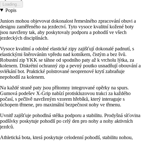
Loading...
Popis
Juniors mohou objevovat dokonalost řemeslného zpracování obuvi a
designu zaměřeného na jezdectví. Tyto vysoce kvalitní kožené boty
jsou navrženy tak, aby poskytovaly podporu a pohodlí ve všech
jezdeckých disciplínách.
Vysoce kvalitní a odolné elastické zipy zajišťují dokonalé padnutí, s
elastickými šněrováním vpředu nad kotníkem, čistým a bez švů.
Robustní zip YKK se táhne od spodního paty až k vrcholu lýtka, za
kolenem. Diskrétní ochranný zip a pevný poutko usnadňují obouvání a
svlékání bot. Praktické polstrované neoprenové krytí zabraňuje
nepohodlí za kolenem.
Na každé straně paty jsou přítomny integrované opěrky na spurs.
Gumová podešev X-Grip nabízí protiskluzovou trakci za každého
počasí, s pečlivě navrženým vzorem hřebíků, který interaguje s
úchopem třmene, pro maximální bezpečnost nohy ve třmenu.
Uvnitř zajišťuje pohodlná stélka podporu a stabilitu. Prodyšná síťovina
podšívky poskytuje pohodlí po celý den pro nohy a nohy aktivních
jezdců.
Athletická bota, která poskytuje celodenní pohodlí, stabilitu nohou,