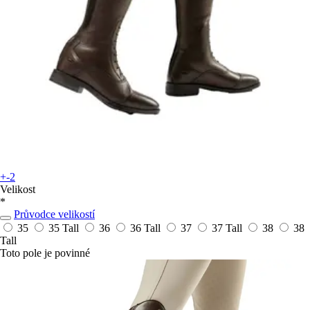
+-2
Velikost
*
Průvodce velikostí
35
35 Tall
36
36 Tall
37
37 Tall
38
38
Tall
Toto pole je povinné