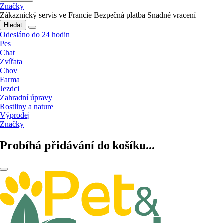
Značky
Zákaznický servis ve Francie
Bezpečná platba
Snadné vracení
Hledat
Odesláno do 24 hodin
Pes
Chat
Zvířata
Chov
Farma
Jezdci
Zahradní úpravy
Rostliny a nature
Výprodej
Značky
Probíhá přidávání do košíku...