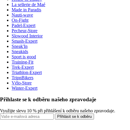
La sellerie de Maé
Made in Paradis
Nauti-wave
On-Fight
Padel-Expert
Pecheur-Store
Slowood Interior
Smash-Expert
Sneak'In
Sneakids
Sport is good
Training-Fit
Trek-Expert
Triathlon-Expert
TripnBikers
Vélo-Store
Winter-Expert
Přihlaste se k odběru našeho zpravodaje
Využijte slevu 10 % při přihlášení k odběru našeho zpravodaje.
Přihlásit se k odběru