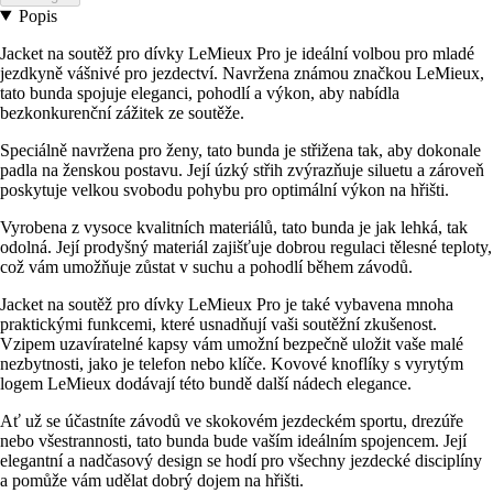
Popis
Jacket na soutěž pro dívky LeMieux Pro je ideální volbou pro mladé
jezdkyně vášnivé pro jezdectví. Navržena známou značkou LeMieux,
tato bunda spojuje eleganci, pohodlí a výkon, aby nabídla
bezkonkurenční zážitek ze soutěže.
Speciálně navržena pro ženy, tato bunda je střižena tak, aby dokonale
padla na ženskou postavu. Její úzký střih zvýrazňuje siluetu a zároveň
poskytuje velkou svobodu pohybu pro optimální výkon na hřišti.
Vyrobena z vysoce kvalitních materiálů, tato bunda je jak lehká, tak
odolná. Její prodyšný materiál zajišťuje dobrou regulaci tělesné teploty,
což vám umožňuje zůstat v suchu a pohodlí během závodů.
Jacket na soutěž pro dívky LeMieux Pro je také vybavena mnoha
praktickými funkcemi, které usnadňují vaši soutěžní zkušenost.
Vzipem uzavíratelné kapsy vám umožní bezpečně uložit vaše malé
nezbytnosti, jako je telefon nebo klíče. Kovové knoflíky s vyrytým
logem LeMieux dodávají této bundě další nádech elegance.
Ať už se účastníte závodů ve skokovém jezdeckém sportu, drezúře
nebo všestrannosti, tato bunda bude vaším ideálním spojencem. Její
elegantní a nadčasový design se hodí pro všechny jezdecké disciplíny
a pomůže vám udělat dobrý dojem na hřišti.