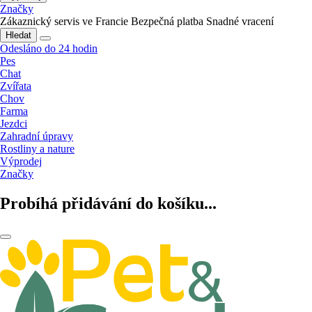
Značky
Zákaznický servis ve Francie
Bezpečná platba
Snadné vracení
Hledat
Odesláno do 24 hodin
Pes
Chat
Zvířata
Chov
Farma
Jezdci
Zahradní úpravy
Rostliny a nature
Výprodej
Značky
Probíhá přidávání do košíku...