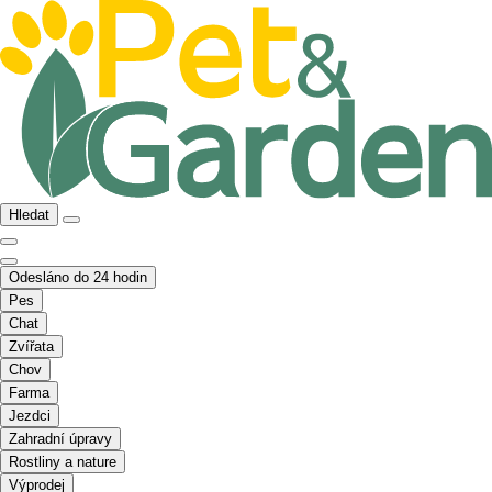
Hledat
Odesláno do 24 hodin
Pes
Chat
Zvířata
Chov
Farma
Jezdci
Zahradní úpravy
Rostliny a nature
Výprodej