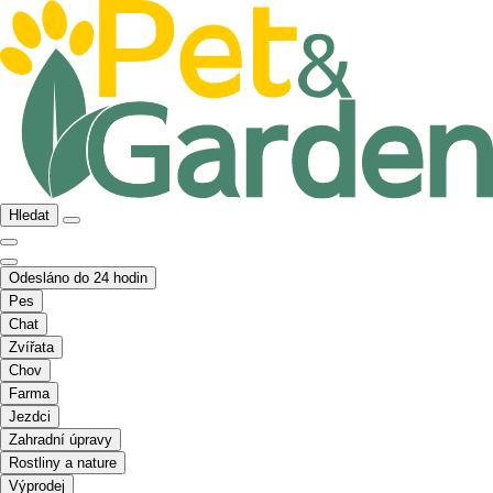
Hledat
Odesláno do 24 hodin
Pes
Chat
Zvířata
Chov
Farma
Jezdci
Zahradní úpravy
Rostliny a nature
Výprodej