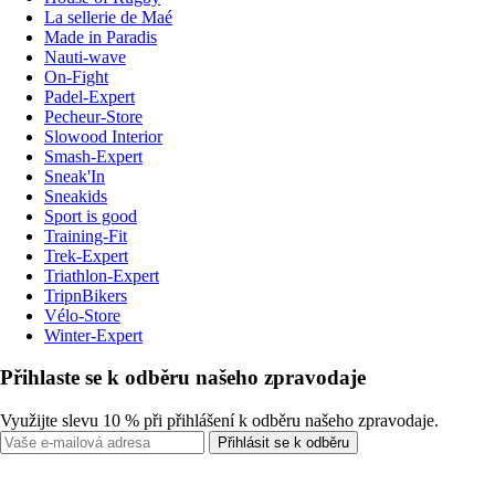
La sellerie de Maé
Made in Paradis
Nauti-wave
On-Fight
Padel-Expert
Pecheur-Store
Slowood Interior
Smash-Expert
Sneak'In
Sneakids
Sport is good
Training-Fit
Trek-Expert
Triathlon-Expert
TripnBikers
Vélo-Store
Winter-Expert
Přihlaste se k odběru našeho zpravodaje
Využijte slevu 10 % při přihlášení k odběru našeho zpravodaje.
Přihlásit se k odběru