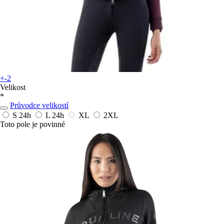
+-2
Velikost
*
Průvodce velikostí
S
24h
L
24h
XL
2XL
Toto pole je povinné