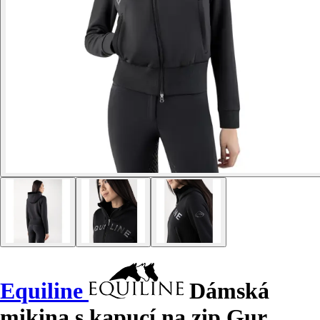
Equiline
Dámská
mikina s kapucí na zip Gur