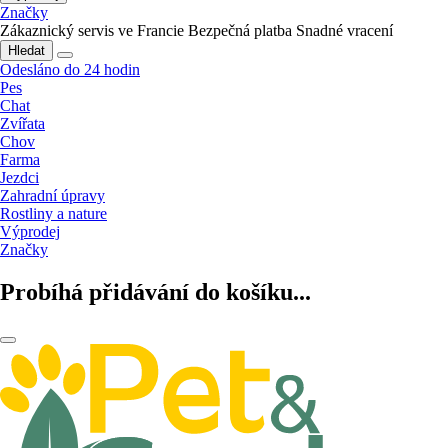
Značky
Zákaznický servis ve Francie
Bezpečná platba
Snadné vracení
Hledat
Odesláno do 24 hodin
Pes
Chat
Zvířata
Chov
Farma
Jezdci
Zahradní úpravy
Rostliny a nature
Výprodej
Značky
Probíhá přidávání do košíku...