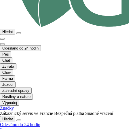
Hledat
Odesláno do 24 hodin
Pes
Chat
Zvířata
Chov
Farma
Jezdci
Zahradní úpravy
Rostliny a nature
Výprodej
Značky
Zákaznický servis ve Francie
Bezpečná platba
Snadné vracení
Hledat
Odesláno do 24 hodin