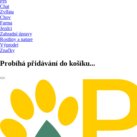
Pes
Chat
Zvířata
Chov
Farma
Jezdci
Zahradní úpravy
Rostliny a nature
Výprodej
Značky
Probíhá přidávání do košíku...