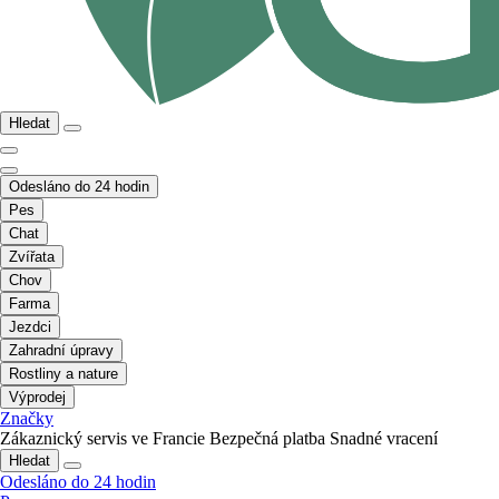
Hledat
Odesláno do 24 hodin
Pes
Chat
Zvířata
Chov
Farma
Jezdci
Zahradní úpravy
Rostliny a nature
Výprodej
Značky
Zákaznický servis ve Francie
Bezpečná platba
Snadné vracení
Hledat
Odesláno do 24 hodin