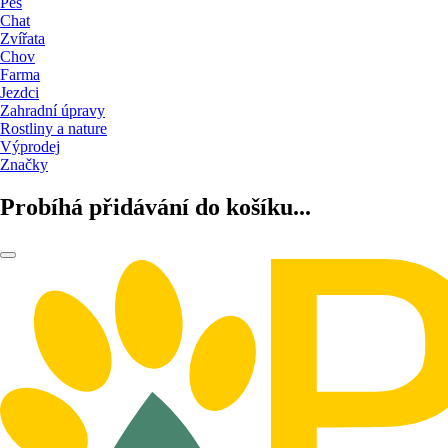
Pes
Chat
Zvířata
Chov
Farma
Jezdci
Zahradní úpravy
Rostliny a nature
Výprodej
Značky
Probíhá přidávání do košíku...