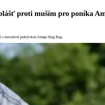
lášť proti muším pro poníka A
ní s inovativní pokrývkou Amigo Bug Rug.