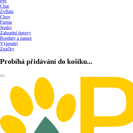
Pes
Chat
Zvířata
Chov
Farma
Jezdci
Zahradní úpravy
Rostliny a nature
Výprodej
Značky
Probíhá přidávání do košíku...