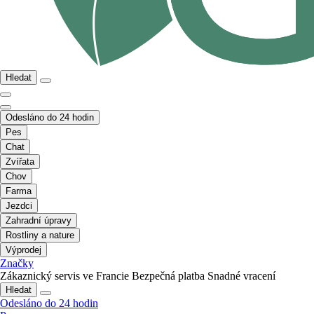
Hledat
Odesláno do 24 hodin
Pes
Chat
Zvířata
Chov
Farma
Jezdci
Zahradní úpravy
Rostliny a nature
Výprodej
Značky
Zákaznický servis ve Francie
Bezpečná platba
Snadné vracení
Hledat
Odesláno do 24 hodin