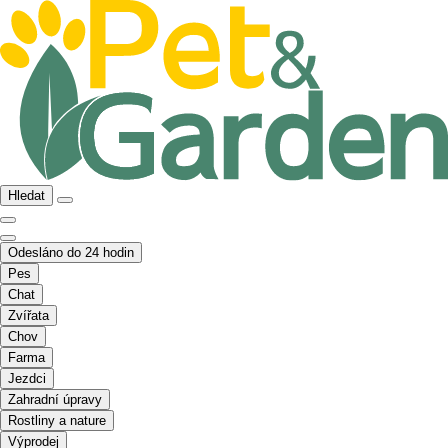
Hledat
Odesláno do 24 hodin
Pes
Chat
Zvířata
Chov
Farma
Jezdci
Zahradní úpravy
Rostliny a nature
Výprodej