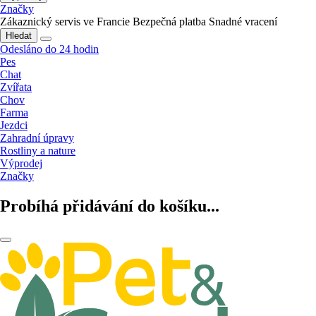
Značky
Zákaznický servis ve Francie
Bezpečná platba
Snadné vracení
Hledat
Odesláno do 24 hodin
Pes
Chat
Zvířata
Chov
Farma
Jezdci
Zahradní úpravy
Rostliny a nature
Výprodej
Značky
Probíhá přidávání do košíku...