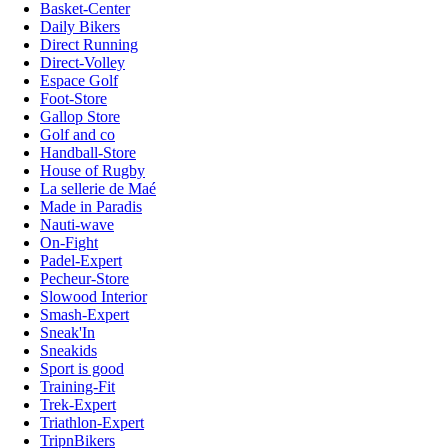
Basket-Center
Daily Bikers
Direct Running
Direct-Volley
Espace Golf
Foot-Store
Gallop Store
Golf and co
Handball-Store
House of Rugby
La sellerie de Maé
Made in Paradis
Nauti-wave
On-Fight
Padel-Expert
Pecheur-Store
Slowood Interior
Smash-Expert
Sneak'In
Sneakids
Sport is good
Training-Fit
Trek-Expert
Triathlon-Expert
TripnBikers