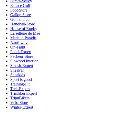
Direct-Volley
Espace Golf
Foot-Store
Gallop Store
Golf and co
Handball-Store
House of Rugby
La sellerie de Maé
Made in Paradis
Nauti-wave
On-Fight
Padel-Expert
Pecheur-Store
Slowood Interior
Smash-Expert
Sneak'In
Sneakids
Sport is good
Training-Fit
Trek-Expert
Triathlon-Expert
TripnBikers
Vélo-Store
Winter-Expert