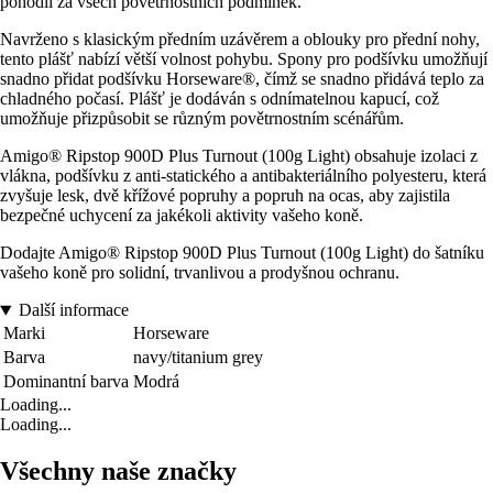
pohodlí za všech povětrnostních podmínek.
Navrženo s klasickým předním uzávěrem a oblouky pro přední nohy,
tento plášť nabízí větší volnost pohybu. Spony pro podšívku umožňují
snadno přidat podšívku Horseware®, čímž se snadno přidává teplo za
chladného počasí. Plášť je dodáván s odnímatelnou kapucí, což
umožňuje přizpůsobit se různým povětrnostním scénářům.
Amigo® Ripstop 900D Plus Turnout (100g Light) obsahuje izolaci z
vlákna, podšívku z anti-statického a antibakteriálního polyesteru, která
zvyšuje lesk, dvě křížové popruhy a popruh na ocas, aby zajistila
bezpečné uchycení za jakékoli aktivity vašeho koně.
Dodajte Amigo® Ripstop 900D Plus Turnout (100g Light) do šatníku
vašeho koně pro solidní, trvanlivou a prodyšnou ochranu.
Další informace
Marki
Horseware
Barva
navy/titanium grey
Dominantní barva
Modrá
Loading...
Loading...
Všechny naše značky