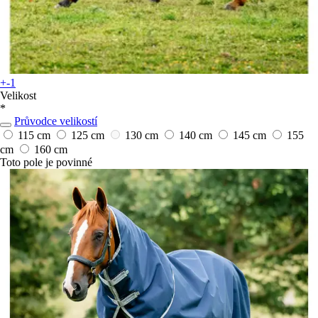
+-1
Velikost
*
Průvodce velikostí
115 cm
125 cm
130 cm
140 cm
145 cm
155
cm
160 cm
Toto pole je povinné