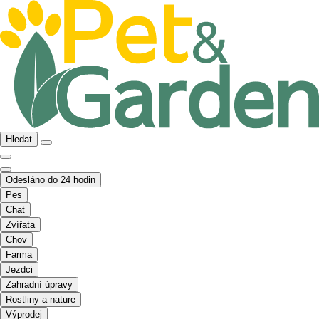
Hledat
Odesláno do 24 hodin
Pes
Chat
Zvířata
Chov
Farma
Jezdci
Zahradní úpravy
Rostliny a nature
Výprodej