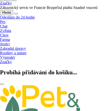
Značky
Zákaznický servis ve Francie
Bezpečná platba
Snadné vracení
Hledat
Odesláno do 24 hodin
Pes
Chat
Zvířata
Chov
Farma
Jezdci
Zahradní úpravy
Rostliny a nature
Výprodej
Značky
Probíhá přidávání do košíku...