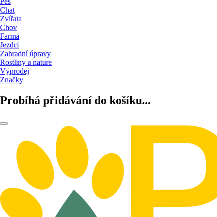
Pes
Chat
Zvířata
Chov
Farma
Jezdci
Zahradní úpravy
Rostliny a nature
Výprodej
Značky
Probíhá přidávání do košíku...