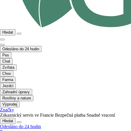
Hledat
Odesláno do 24 hodin
Pes
Chat
Zvířata
Chov
Farma
Jezdci
Zahradní úpravy
Rostliny a nature
Výprodej
Značky
Zákaznický servis ve Francie
Bezpečná platba
Snadné vracení
Hledat
Odesláno do 24 hodin