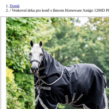
Domů
/
Venkovní deka pro koně s límcem Horseware Amigo 1200D Pl