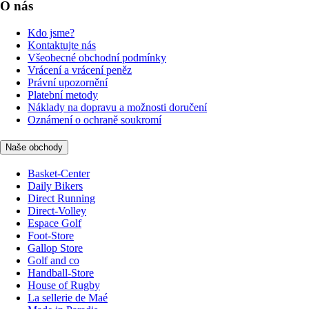
O nás
Kdo jsme?
Kontaktujte nás
Všeobecné obchodní podmínky
Vrácení a vrácení peněz
Právní upozornění
Platební metody
Náklady na dopravu a možnosti doručení
Oznámení o ochraně soukromí
Naše obchody
Basket-Center
Daily Bikers
Direct Running
Direct-Volley
Espace Golf
Foot-Store
Gallop Store
Golf and co
Handball-Store
House of Rugby
La sellerie de Maé