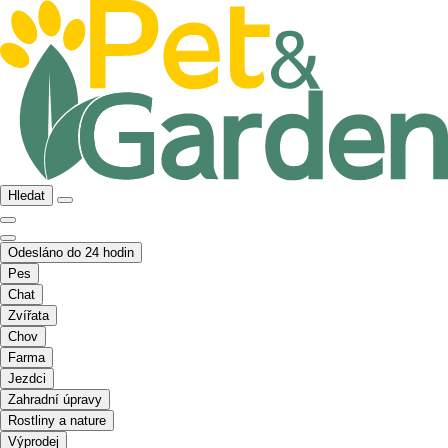
Hledat
Odesláno do 24 hodin
Pes
Chat
Zvířata
Chov
Farma
Jezdci
Zahradní úpravy
Rostliny a nature
Výprodej