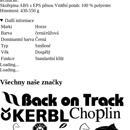
technické:
Skořepina ABS s EPS pěnou Vnitřní potah: 100 % polyester
Hmotnost: 430-550 g
Další informace
Marki
Horze
Barva
černá/růžová
Dominantní barva
Černá
Typ
Smíšené
Věk
Dospělý
Funkce
Standardní kšilt
Loading...
Loading...
Všechny naše značky