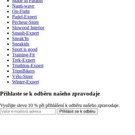
Made in Paradis
Nauti-wave
On-Fight
Padel-Expert
Pecheur-Store
Slowood Interior
Smash-Expert
Sneak'In
Sneakids
Sport is good
Training-Fit
Trek-Expert
Triathlon-Expert
TripnBikers
Vélo-Store
Winter-Expert
Přihlaste se k odběru našeho zpravodaje
Využijte slevu 10 % při přihlášení k odběru našeho zpravodaje.
Přihlásit se k odběru