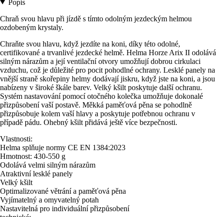
Popis
Chraň svou hlavu při jízdě s tímto odolným jezdeckým helmou
ozdobeným krystaly.
Chraňte svou hlavu, když jezdíte na koni, díky této odolné,
certifikované a trvanlivé jezdecké helmě. Helma Horze Arix II odolává
silným nárazům a její ventilační otvory umožňují dobrou cirkulaci
vzduchu, což je důležité pro pocit pohodlné ochrany. Lesklé panely na
vnější straně skořepiny helmy dodávají jiskru, když jste na koni, a jsou
nabízeny v široké škále barev. Velký kšilt poskytuje další ochranu.
Systém nastavování pomocí otočného kolečka umožňuje dokonalé
přizpůsobení vaší postavě. Měkká paměťová pěna se pohodlně
přizpůsobuje kolem vaší hlavy a poskytuje potřebnou ochranu v
případě pádu. Ohebný kšilt přidává ještě více bezpečnosti.
Vlastnosti:
Helma splňuje normy CE EN 1384:2023
Hmotnost: 430-550 g
Odolává velmi silným nárazům
Atraktivní lesklé panely
Velký kšilt
Optimalizované větrání a paměťová pěna
Vyjímatelný a omyvatelný potah
Nastavitelná pro individuální přizpůsobení