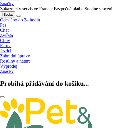
Značky
Zákaznický servis ve Francie
Bezpečná platba
Snadné vracení
Hledat
Odesláno do 24 hodin
Pes
Chat
Zvířata
Chov
Farma
Jezdci
Zahradní úpravy
Rostliny a nature
Výprodej
Značky
Probíhá přidávání do košíku...