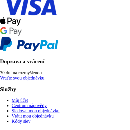
Doprava a vrácení
30 dní na rozmyšlenou
Vraťte svou objednávku
Služby
Můj účet
Centrum nápovědy
Sledovat mou objednávku
Vrátit mou objednávku
Kódy slev