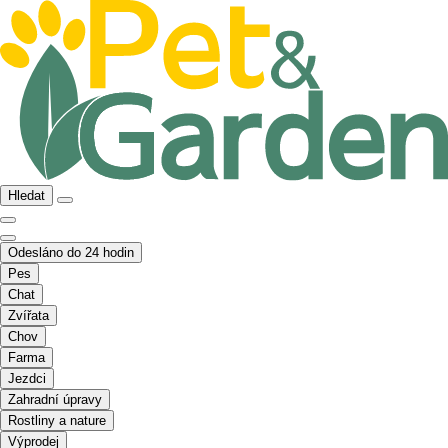
Hledat
Odesláno do 24 hodin
Pes
Chat
Zvířata
Chov
Farma
Jezdci
Zahradní úpravy
Rostliny a nature
Výprodej