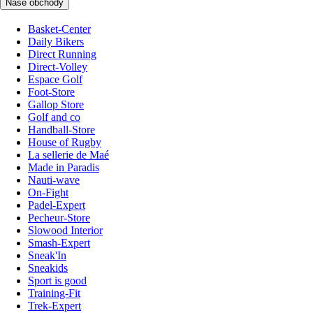
Naše obchody
Basket-Center
Daily Bikers
Direct Running
Direct-Volley
Espace Golf
Foot-Store
Gallop Store
Golf and co
Handball-Store
House of Rugby
La sellerie de Maé
Made in Paradis
Nauti-wave
On-Fight
Padel-Expert
Pecheur-Store
Slowood Interior
Smash-Expert
Sneak'In
Sneakids
Sport is good
Training-Fit
Trek-Expert