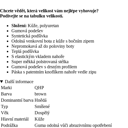
Chcete vědět, která velikost vám nejlépe vyhovuje?
Podívejte se na tabulku velikostí.
Složení:
Kůže, polyuretan
Gumová podešev
Syntetická podšívka
Odolná venkovní bota z kůže s bočním zipem
Nepromokavá až do poloviny boty
Teplá podšívka
S elastickým vkladem nahoře
Super měkká polstrovaná stélka
Gumová podešev s drsným profilem
Páska s patentním knoflíkem nahoře vedle zipu
Další informace
Marki
QHP
Barva
brown
Dominantní barva
Hnědá
Typ
Smíšené
Věk
Dospělý
Hlavní materiál
Kůže
Podrážka
Guma odolná vůči abrazivnímu opotřebení