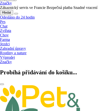
Značky
Zákaznický servis ve Francie
Bezpečná platba
Snadné vracení
Hledat
Odesláno do 24 hodin
Pes
Chat
Zvířata
Chov
Farma
Jezdci
Zahradní úpravy
Rostliny a nature
Výprodej
Značky
Probíhá přidávání do košíku...