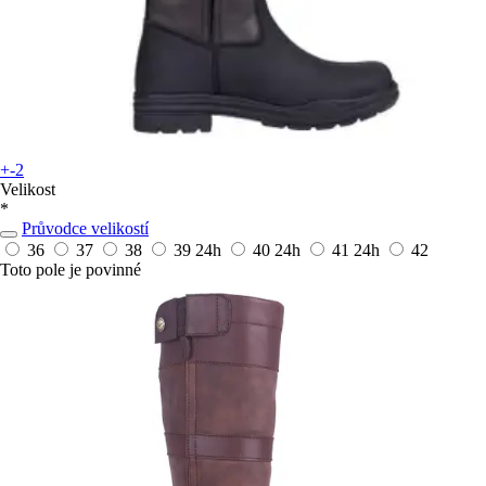
+-2
Velikost
*
Průvodce velikostí
36
37
38
39
24h
40
24h
41
24h
42
Toto pole je povinné