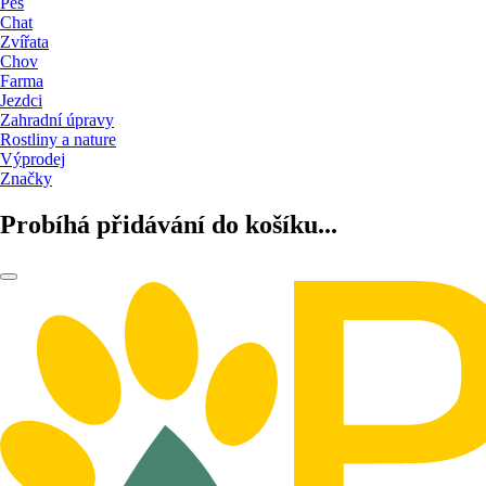
Pes
Chat
Zvířata
Chov
Farma
Jezdci
Zahradní úpravy
Rostliny a nature
Výprodej
Značky
Probíhá přidávání do košíku...