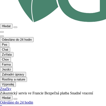
Hledat
Odesláno do 24 hodin
Pes
Chat
Zvířata
Chov
Farma
Jezdci
Zahradní úpravy
Rostliny a nature
Výprodej
Značky
Zákaznický servis ve Francie
Bezpečná platba
Snadné vracení
Hledat
Odesláno do 24 hodin