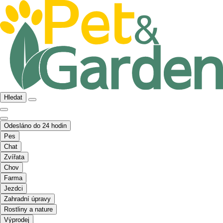
Hledat
Odesláno do 24 hodin
Pes
Chat
Zvířata
Chov
Farma
Jezdci
Zahradní úpravy
Rostliny a nature
Výprodej