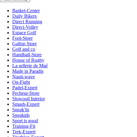
Basket-Center
Daily Bikers
Direct Running
Direct-Volley
Espace Golf
Foot-Store
Gallop Store
Golf and co
Handball-Store
House of Rugby
La sellerie de Maé
Made in Paradis
Nauti-wave
On-Fight
Padel-Expert
Pecheur-Store
Slowood Interior
Smash-Expert
Sneak'In
Sneakids
Sport is good
Training-Fit
Trek-Expert