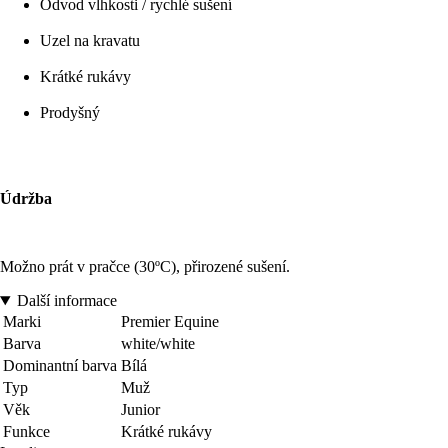
Odvod vlhkosti / rychlé sušení
Uzel na kravatu
Krátké rukávy
Prodyšný
Údržba
Možno prát v pračce (30ºC), přirozené sušení.
Další informace
Marki
Premier Equine
Barva
white/white
Dominantní barva
Bílá
Typ
Muž
Věk
Junior
Funkce
Krátké rukávy