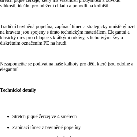
stretch piqué žerzeje, který má vlastnosti prodyšnosti a odvodu
vlhkosti, ideální pro udržení chladu a pohodlí na kolbišti.
Tradiční bavlněná popelína, zapínací límec a strategicky umístěný uzel
na kravatu jsou spojeny s tímto technickým materiálem. Elegantní a
klasický dres pro chlapce s krátkými rukávy, s lichotivými švy a
diskrétním označením PE na hrudi.
Nezapomeňte se podívat na naše kalhoty pro děti, které jsou odolné a
elegantní.
Technické detaily
Stretch piqué žerzej ve 4 směrech
Zapínací límec z bavlněné popelíny