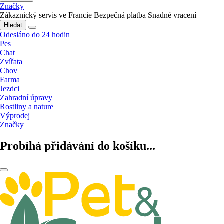
Značky
Zákaznický servis ve Francie
Bezpečná platba
Snadné vracení
Hledat
Odesláno do 24 hodin
Pes
Chat
Zvířata
Chov
Farma
Jezdci
Zahradní úpravy
Rostliny a nature
Výprodej
Značky
Probíhá přidávání do košíku...