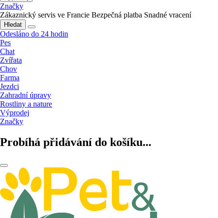
Značky
Zákaznický servis ve Francie
Bezpečná platba
Snadné vracení
Hledat
Odesláno do 24 hodin
Pes
Chat
Zvířata
Chov
Farma
Jezdci
Zahradní úpravy
Rostliny a nature
Výprodej
Značky
Probíhá přidávání do košíku...