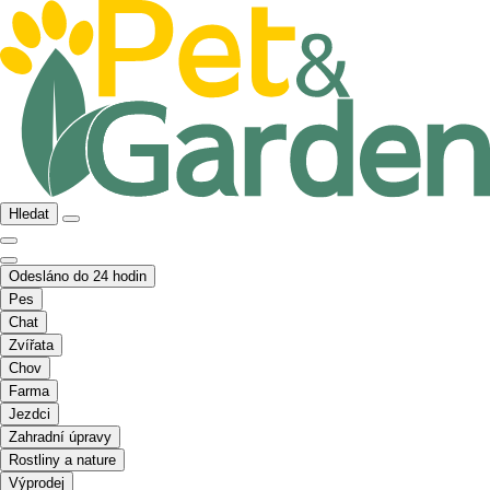
Hledat
Odesláno do 24 hodin
Pes
Chat
Zvířata
Chov
Farma
Jezdci
Zahradní úpravy
Rostliny a nature
Výprodej