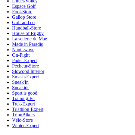
Direct-Volley
Espace Golf
Foot-Store
Gallop Store
Golf and co
Handball-Store
House of Rugby
La sellerie de Maé
Made in Paradis
Nauti-wave
On-Fight
Padel-Expert
Pecheur-Store
Slowood Interior
Smash-Expert
Sneak'In
Sneakids
Sport is good
Training-Fit
Trek-Expert
Triathlon-Expert
TripnBikers
Vélo-Store
Winter-Expert