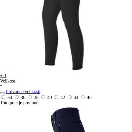
+-1
Velikost
*
Průvodce velikostí
34
36
38
40
42
44
46
Toto pole je povinné