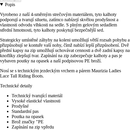
Popis
Vyrobeno z naší 4-směrným strečovým materiálem, tyto kalhoty
podporují a tvarují siluetu, zatímco nabízejí skvělou prodyšnost a
vlastnosti odvodu vlhkosti na sedle. S plným gelovým sedadlem
střední hmotnosti, tyto kalhoty poskytují bezpečnější sed.
Strategicky umístěné záhyby na koleni umožňují větší rozsah pohybu a
přizpůsobují se kontuře vaší nohy, čímž nabízí lepší přizpůsobení. Dvě
přední kapsy na zip umožňují uchovávat cennosti a dvě zadní kapsy na
knoflíky zlepšují tvar. Zapínání na zip zabezpečuje kalhoty a pas je
vybaven poutky na opasek a naší podpisovou PE broží.
Nosí se s technickým jezdeckým vrchem a párem Maurizia Ladies
Lace Tall Riding Boots.
Technické detaily
Technický tvarující materiál
Vysoké elastické vlastnosti
Prodyšné
Standardní pas
Poutka na opasek
Brož značky "PE
Zapínání na zip vpředu