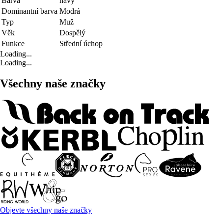
Barva
navy
Dominantní barva
Modrá
Typ
Muž
Věk
Dospělý
Funkce
Střední úchop
Loading...
Loading...
Všechny naše značky
Objevte všechny naše značky