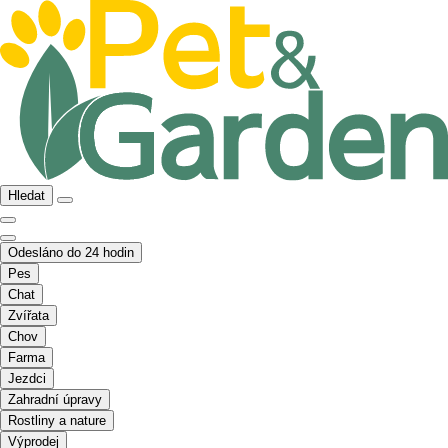
Hledat
Odesláno do 24 hodin
Pes
Chat
Zvířata
Chov
Farma
Jezdci
Zahradní úpravy
Rostliny a nature
Výprodej