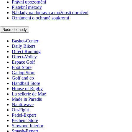
Právní upozornění
Platební metody
Náklady na dopravu a možnosti doručení
Oznámení o ochraně soukromí
Naše obchody
Basket-Center
Daily Bikers
Direct Running
Direct-Volley
Espace Golf
Foot-Store
Gallop Store
Golf and co
Handball-Store
House of Rugby
La sellerie de Maé
Made in Paradis
Nauti-wave
On-Fight
Padel-Expert
Pecheur-Store
Slowood Interior
Smash-Expert