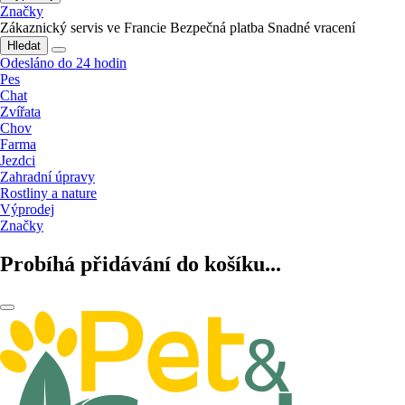
Značky
Zákaznický servis ve Francie
Bezpečná platba
Snadné vracení
Hledat
Odesláno do 24 hodin
Pes
Chat
Zvířata
Chov
Farma
Jezdci
Zahradní úpravy
Rostliny a nature
Výprodej
Značky
Probíhá přidávání do košíku...