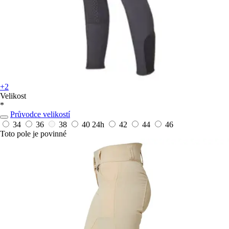
+2
Velikost
*
Průvodce velikostí
34
36
38
40
24h
42
44
46
Toto pole je povinné