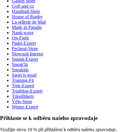
Gallop Store
Golf and co
Handball-Store
House of Rugby
La sellerie de Maé
Made in Paradis
Nauti-wave
On-Fight
Padel-Expert
Pecheur-Store
Slowood Interior
Smash-Expert
Sneak'In
Sneakids
Sport is good
Training-Fit
Trek-Expert
Triathlon-Expert
TripnBikers
Vélo-Store
Winter-Expert
Přihlaste se k odběru našeho zpravodaje
Využijte slevu 10 % při přihlášení k odběru našeho zpravodaje.