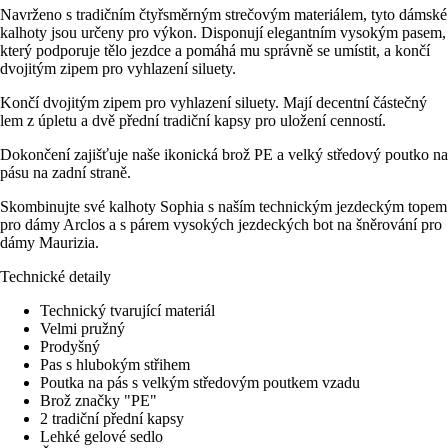
Navrženo s tradičním čtyřsměrným strečovým materiálem, tyto dámské
kalhoty jsou určeny pro výkon. Disponují elegantním vysokým pasem,
který podporuje tělo jezdce a pomáhá mu správně se umístit, a končí
dvojitým zipem pro vyhlazení siluety.
Končí dvojitým zipem pro vyhlazení siluety. Mají decentní částečný
lem z úpletu a dvě přední tradiční kapsy pro uložení cenností.
Dokončení zajišťuje naše ikonická brož PE a velký středový poutko na
pásu na zadní straně.
Skombinujte své kalhoty Sophia s naším technickým jezdeckým topem
pro dámy Arclos a s párem vysokých jezdeckých bot na šněrování pro
dámy Maurizia.
Technické detaily
Technický tvarující materiál
Velmi pružný
Prodyšný
Pas s hlubokým střihem
Poutka na pás s velkým středovým poutkem vzadu
Brož značky "PE"
2 tradiční přední kapsy
Lehké gelové sedlo