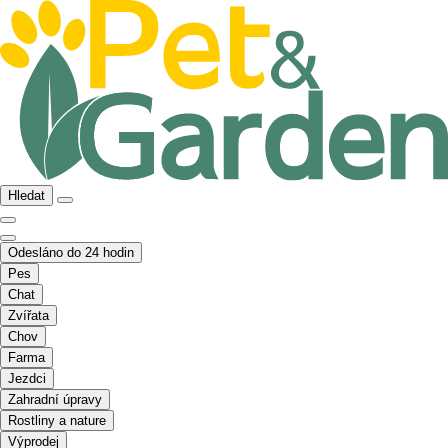
Hledat
Odesláno do 24 hodin
Pes
Chat
Zvířata
Chov
Farma
Jezdci
Zahradní úpravy
Rostliny a nature
Výprodej