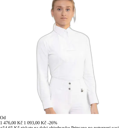
Od
1 476,00 Kč
1 093,00 Kč
-26%
+54,65 Kč
ziskate na dalsi objednavku
Pripsano po potvrzeni vasi