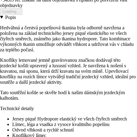
objednavky
Loading...
Popis
Hedvábná a čerstvá popelínová tkanina byla odborně navržena a
položena na základ technického jersey piqué elastického ve všech
čtyřech směrech, známého jako tkanina hydropore. Tato kombinace
výkonných tkanin umožňuje odvádět vlhkost a udržovat vás v chladu
za teplého počasí.
Knoflíky lemované jemně gravírovanou značkou dodávají této
jezdecké košili upravený a luxusní vzhled. Je navržena k nošení s
kravatou, má sponu, která drží kravatu na svém místě. Upevňovací
knoflíky na rozích límce vytvářejí tradiční jezdecký vzhled, ideální pro
soutěže a další jezdecké aktivity.
Tato soutěžní košile se skvěle hodí k našim dámským jezdeckým
kalhotám.
Technické detaily
Jersey piqué Hydropore elastický ve všech čtyřech směrech
Límec, léga a vsadka z vysoce kvalitního popelínu
Odvod vlhkosti a rychlé schnutí
Knoflíkový límec