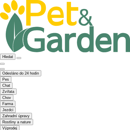
Hledat
Odesláno do 24 hodin
Pes
Chat
Zvířata
Chov
Farma
Jezdci
Zahradní úpravy
Rostliny a nature
Výprodej