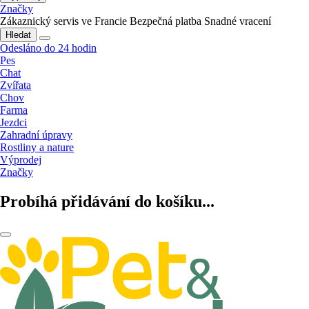
Značky
Zákaznický servis ve Francie
Bezpečná platba
Snadné vracení
Hledat
Odesláno do 24 hodin
Pes
Chat
Zvířata
Chov
Farma
Jezdci
Zahradní úpravy
Rostliny a nature
Výprodej
Značky
Probíhá přidávání do košíku...