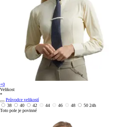
+0
Velikost
*
Průvodce velikostí
38
40
42
44
46
48
50
24h
Toto pole je povinné