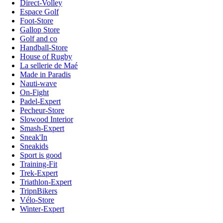
Direct-Volley
Espace Golf
Foot-Store
Gallop Store
Golf and co
Handball-Store
House of Rugby
La sellerie de Maé
Made in Paradis
Nauti-wave
On-Fight
Padel-Expert
Pecheur-Store
Slowood Interior
Smash-Expert
Sneak'In
Sneakids
Sport is good
Training-Fit
Trek-Expert
Triathlon-Expert
TripnBikers
Vélo-Store
Winter-Expert