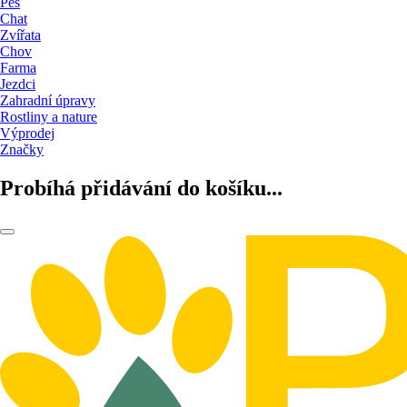
Pes
Chat
Zvířata
Chov
Farma
Jezdci
Zahradní úpravy
Rostliny a nature
Výprodej
Značky
Probíhá přidávání do košíku...