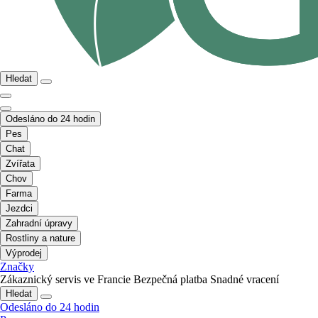
Hledat
Odesláno do 24 hodin
Pes
Chat
Zvířata
Chov
Farma
Jezdci
Zahradní úpravy
Rostliny a nature
Výprodej
Značky
Zákaznický servis ve Francie
Bezpečná platba
Snadné vracení
Hledat
Odesláno do 24 hodin