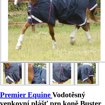
Premier Equine
Vodotěsný
venkovní plášť pro koně Buster