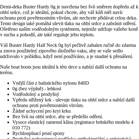
Demi-deka Buster Hardy 0g je navržena bez švů směrem dopředu až k
ohbí srdce, což je ideální, pokud chcete, aby váš kůň měl navíc
ochranu proti povětrnostním vlivům, ale nechcete přidávat celou deku.
Tento design také pomáhá ulevit tlaku na ohbí srdce a zabránit odření.
Ošetřeno naším voděodolným systémem, nejenže udržuje vašeho koně
v suchu a pohodlí, ale také reguluje jeho teplotu.
Váš Buster Hardy Half Neck 0g byl pečlivě zabalen ručně do zdarma
a znovu použitelný zipového úložného vaku, aby se vaše sedlo
udržovalo v pořádku, když není používáno, a je snadné k přenášení.
Naše boat boots jsou ideální k této dece a nabízí další ochranu na
terénu.
Vnější část z balistického nylonu 840D
0g (bez výplně) - lehkost
Voděodolný a prodyšný
Vpředu střižený krk - ulevuje tlaku na ohbí srdce a nabízí další
ochranu proti povětrnostním vlivům.
Žádné uchycení pro kryt krku
Bez švů na ohbí srdce, aby se předešlo odření.
Vysoce elastický ramenní klínu (registrace britského modelu 4
010 772)
Rychloupínací prsní spony
Prodyšná polyesterová podšívka antibakteriální a antistatická