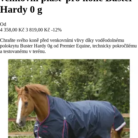
Hardy 0 g
Od
4 358,00 Kč
3 819,00 Kč
-12%
Chraňte svého koně před venkovními vlivy díky voděodolnému
polokrytu Buster Hardy 0g od Premier Equine, technicky pokročilému
a testovanému v terénu.