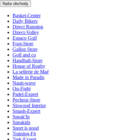
Naše obchody
Basket-Center
Daily Bikers
Direct Running
Direct-Volley
Espace Golf
Foot-Store
Gallop Store
Golf and co
Handball-Store
House of Rugby
La sellerie de Maé
Made in Paradis
Nauti-wave
On-Fight
Padel-Expert
Pecheur-Store
Slowood Interior
Smash-Expert
Sneak'In
Sneakids
Sport is good
Training-Fit
Trek-Expert