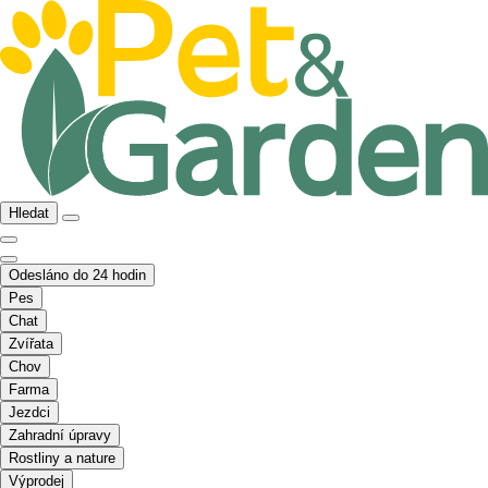
Hledat
Odesláno do 24 hodin
Pes
Chat
Zvířata
Chov
Farma
Jezdci
Zahradní úpravy
Rostliny a nature
Výprodej