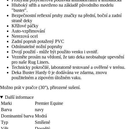
Hluboký střih a navrženo na základě původního modelu
"buster".
Bezpečnostní reflexní pruhy značky na přední, boční a zadní
straně deky
Křížové páčky
Auto-vzpřimování
Nerezová ocel
Zadní popruh potažený PVC
Odnímatelné nožní popruhy
Dvojí použití - může být použito venku i uvnitř.
Vezměte prosím na vědomí, že tato deka neobsahuje upevnění
pro naše Rug Liners.
Technicky pokročilé, laboratorně testované a ověřené v terénu.
Deka Buster Hardy 0 je dodávána ve zdarma, znovu
použitelném a zipovém úložném vaku.
Možno prát v pračce (30°), přirozené sušení.
Další informace
Marki
Premier Equine
Barva
navy
Dominantní barva
Modrá
Typ
Smíšené
Věk
Dospělý