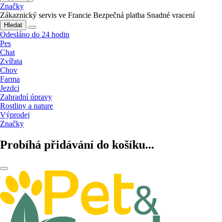
Značky
Zákaznický servis ve Francie
Bezpečná platba
Snadné vracení
Hledat
Odesláno do 24 hodin
Pes
Chat
Zvířata
Chov
Farma
Jezdci
Zahradní úpravy
Rostliny a nature
Výprodej
Značky
Probíhá přidávání do košíku...