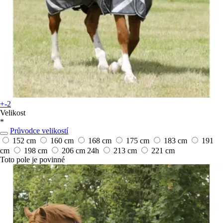
+-2
Velikost
*
Průvodce velikostí
152 cm
160 cm
168 cm
175 cm
183 cm
191
cm
198 cm
206 cm
24h
213 cm
221 cm
Toto pole je povinné