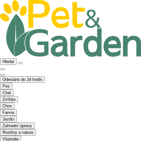
Hledat
Odesláno do 24 hodin
Pes
Chat
Zvířata
Chov
Farma
Jezdci
Zahradní úpravy
Rostliny a nature
Výprodej