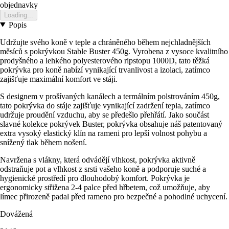
objednavky
Loading...
Popis
Udržujte svého koně v teple a chráněného během nejchladnějších
měsíců s pokrývkou Stable Buster 450g. Vyrobena z vysoce kvalitního
prodyšného a lehkého polyesterového ripstopu 1000D, tato těžká
pokrývka pro koně nabízí vynikající trvanlivost a izolaci, zatímco
zajišťuje maximální komfort ve stáji.
S designem v prošívaných kanálech a termálním polstrováním 450g,
tato pokrývka do stáje zajišťuje vynikající zadržení tepla, zatímco
udržuje proudění vzduchu, aby se předešlo přehřátí. Jako součást
slavné kolekce pokrývek Buster, pokrývka obsahuje náš patentovaný
extra vysoký elastický klín na rameni pro lepší volnost pohybu a
snížený tlak během nošení.
Navržena s vlákny, která odvádějí vlhkost, pokrývka aktivně
odstraňuje pot a vlhkost z srsti vašeho koně a podporuje suché a
hygienické prostředí pro dlouhodobý komfort. Pokrývka je
ergonomicky střižena 2-4 palce před hřbetem, což umožňuje, aby
límec přirozeně padal před rameno pro bezpečné a pohodlné uchycení.
Dovážená