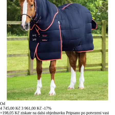
Od
4 745,00 Kč
3 961,00 Kč
-17%
+198,05 Kč
ziskate na dalsi objednavku
Pripsano po potvrzeni vasi