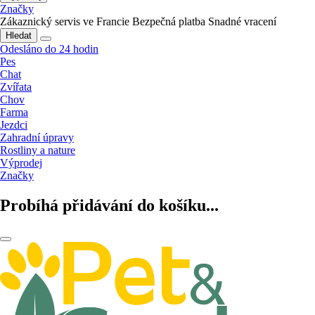
Značky
Zákaznický servis ve Francie
Bezpečná platba
Snadné vracení
Hledat
Odesláno do 24 hodin
Pes
Chat
Zvířata
Chov
Farma
Jezdci
Zahradní úpravy
Rostliny a nature
Výprodej
Značky
Probíhá přidávání do košíku...