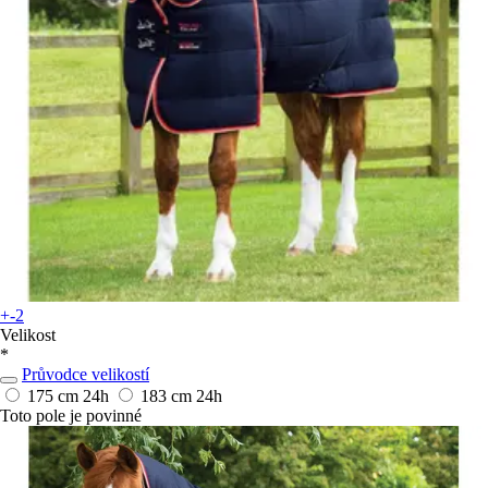
+-2
Velikost
*
Průvodce velikostí
175 cm
24h
183 cm
24h
Toto pole je povinné