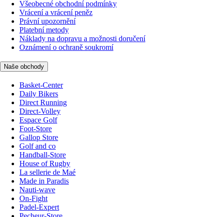
Všeobecné obchodní podmínky
Vrácení a vrácení peněz
Právní upozornění
Platební metody
Náklady na dopravu a možnosti doručení
Oznámení o ochraně soukromí
Naše obchody
Basket-Center
Daily Bikers
Direct Running
Direct-Volley
Espace Golf
Foot-Store
Gallop Store
Golf and co
Handball-Store
House of Rugby
La sellerie de Maé
Made in Paradis
Nauti-wave
On-Fight
Padel-Expert
Pecheur-Store