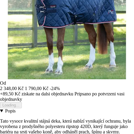
Od
2 348,00 Kč
1 790,00 Kč
-24%
+89,50 Kč
ziskate na dalsi objednavku
Pripsano po potvrzeni vasi
objednavky
Loading...
Popis
Tato vysoce kvalitní stájná deka, která nabízí vynikající ochranu, byla
vyrobena z prodyšného polyesteru ripstop 420D, který funguje jako
bariéra na srsti vašeho koně, aby odháněl prach, špínu a skvrny.