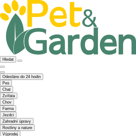
Hledat
Odesláno do 24 hodin
Pes
Chat
Zvířata
Chov
Farma
Jezdci
Zahradní úpravy
Rostliny a nature
Výprodej