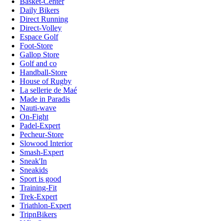
Basket-Center
Daily Bikers
Direct Running
Direct-Volley
Espace Golf
Foot-Store
Gallop Store
Golf and co
Handball-Store
House of Rugby
La sellerie de Maé
Made in Paradis
Nauti-wave
On-Fight
Padel-Expert
Pecheur-Store
Slowood Interior
Smash-Expert
Sneak'In
Sneakids
Sport is good
Training-Fit
Trek-Expert
Triathlon-Expert
TripnBikers