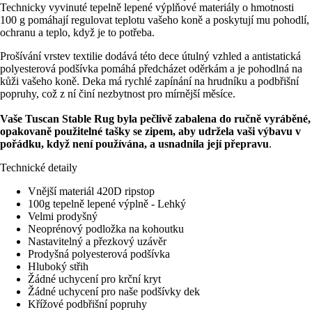
Technicky vyvinuté tepelně lepené výplňové materiály o hmotnosti
100 g pomáhají regulovat teplotu vašeho koně a poskytují mu pohodlí,
ochranu a teplo, když je to potřeba.
Prošívání vrstev textilie dodává této dece útulný vzhled a antistatická
polyesterová podšívka pomáhá předcházet oděrkám a je pohodlná na
kůži vašeho koně. Deka má rychlé zapínání na hrudníku a podbřišní
popruhy, což z ní činí nezbytnost pro mírnější měsíce.
Vaše Tuscan Stable Rug byla pečlivě zabalena do ručně vyráběné,
opakovaně použitelné tašky se zipem, aby udržela vaši výbavu v
pořádku, když není používána, a usnadnila její přepravu
.
Technické detaily
Vnější materiál 420D ripstop
100g tepelně lepené výplně - Lehký
Velmi prodyšný
Neoprénový podložka na kohoutku
Nastavitelný a přezkový uzávěr
Prodyšná polyesterová podšívka
Hluboký střih
Žádné uchycení pro krční kryt
Žádné uchycení pro naše podšívky dek
Křížové podbřišní popruhy