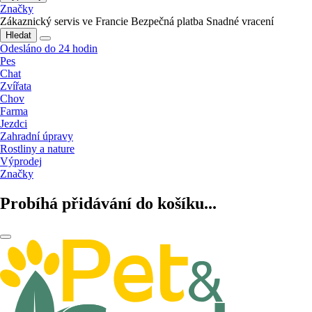
Značky
Zákaznický servis ve Francie
Bezpečná platba
Snadné vracení
Hledat
Odesláno do 24 hodin
Pes
Chat
Zvířata
Chov
Farma
Jezdci
Zahradní úpravy
Rostliny a nature
Výprodej
Značky
Probíhá přidávání do košíku...