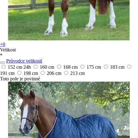
+0
Velikost
*
Průvodce velikostí
152 cm
24h
160 cm
168 cm
175 cm
183 cm
191 cm
198 cm
206 cm
213 cm
Toto pole je povinné