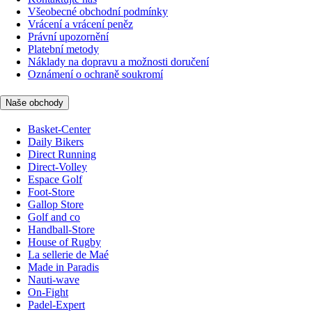
Všeobecné obchodní podmínky
Vrácení a vrácení peněz
Právní upozornění
Platební metody
Náklady na dopravu a možnosti doručení
Oznámení o ochraně soukromí
Naše obchody
Basket-Center
Daily Bikers
Direct Running
Direct-Volley
Espace Golf
Foot-Store
Gallop Store
Golf and co
Handball-Store
House of Rugby
La sellerie de Maé
Made in Paradis
Nauti-wave
On-Fight
Padel-Expert