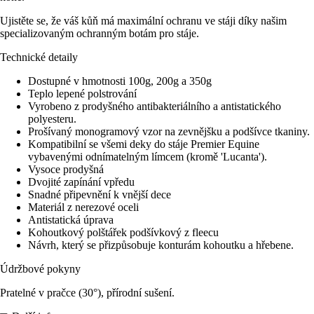
Ujistěte se, že váš kůň má maximální ochranu ve stáji díky našim
specializovaným ochranným botám pro stáje.
Technické detaily
Dostupné v hmotnosti 100g, 200g a 350g
Teplo lepené polstrování
Vyrobeno z prodyšného antibakteriálního a antistatického
polyesteru.
Prošívaný monogramový vzor na zevnějšku a podšívce tkaniny.
Kompatibilní se všemi deky do stáje Premier Equine
vybavenými odnímatelným límcem (kromě 'Lucanta').
Vysoce prodyšná
Dvojité zapínání vpředu
Snadné připevnění k vnější dece
Materiál z nerezové oceli
Antistatická úprava
Kohoutkový polštářek podšívkový z fleecu
Návrh, který se přizpůsobuje konturám kohoutku a hřebene.
Údržbové pokyny
Pratelné v pračce (30°), přírodní sušení.