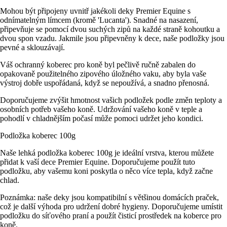
Mohou být připojeny uvnitř jakékoli deky Premier Equine s
odnímatelným límcem (kromě 'Lucanta'). Snadné na nasazení,
připevňuje se pomocí dvou suchých zipů na každé straně kohoutku a
dvou spon vzadu. Jakmile jsou připevněny k dece, naše podložky jsou
pevné a sklouzávají.
Váš ochranný koberec pro koně byl pečlivě ručně zabalen do
opakovaně použitelného zipového úložného vaku, aby byla vaše
výstroj dobře uspořádaná, když se nepoužívá, a snadno přenosná.
Doporučujeme zvýšit hmotnost vašich podložek podle změn teploty a
osobních potřeb vašeho koně. Udržování vašeho koně v teple a
pohodlí v chladnějším počasí může pomoci udržet jeho kondici.
Podložka koberec 100g
Naše lehká podložka koberec 100g je ideální vrstva, kterou můžete
přidat k vaší dece Premier Equine. Doporučujeme použít tuto
podložku, aby vašemu koni poskytla o něco více tepla, když začne
chlad.
Poznámka: naše deky jsou kompatibilní s většinou domácích praček,
což je další výhoda pro udržení dobré hygieny. Doporučujeme umístit
podložku do síťového praní a použít čisticí prostředek na koberce pro
koně.