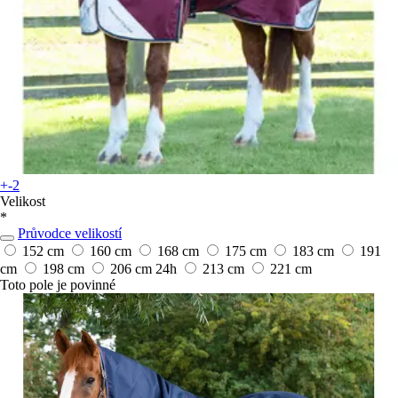
+-2
Velikost
*
Průvodce velikostí
152 cm
160 cm
168 cm
175 cm
183 cm
191
cm
198 cm
206 cm
24h
213 cm
221 cm
Toto pole je povinné