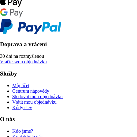
Doprava a vrácení
30 dní na rozmyšlenou
Vraťte svou objednávku
Služby
Můj účet
Centrum nápovědy
Sledovat mou objednávku
Vrátit mou objednávku
Kódy slev
O nás
Kdo jsme?
Kontaktujte nás