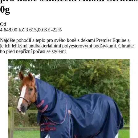
0g
Od
4 648,00 Kč
3 615,00 Kč
-22%
Najděte pohodlí a teplo pro svého koně s dekami Premier Equine a
jejich lehkými antibakteriálními polyesterovými podšívkami. Chraňte
ho před nepřízní počasí se stylem!