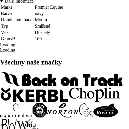
Další informace
Marki
Premier Equine
Barva
navy
Dominantní barva
Modrá
Typ
Smíšené
Věk
Dospělý
Gramáž
100
Loading...
Loading...
Všechny naše značky