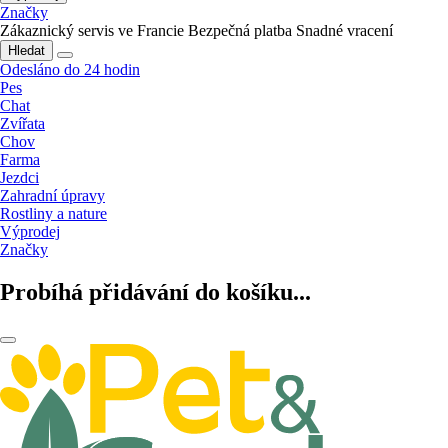
Značky
Zákaznický servis ve Francie
Bezpečná platba
Snadné vracení
Hledat
Odesláno do 24 hodin
Pes
Chat
Zvířata
Chov
Farma
Jezdci
Zahradní úpravy
Rostliny a nature
Výprodej
Značky
Probíhá přidávání do košíku...