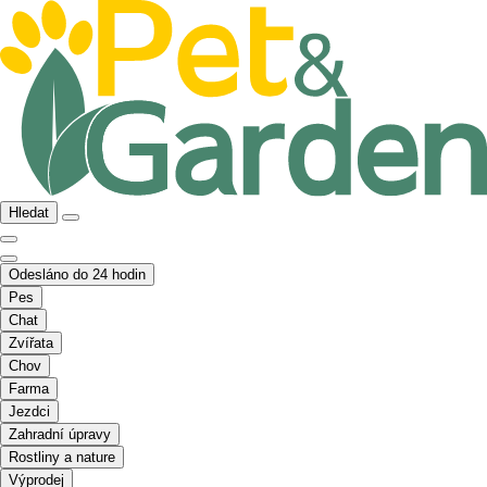
Hledat
Odesláno do 24 hodin
Pes
Chat
Zvířata
Chov
Farma
Jezdci
Zahradní úpravy
Rostliny a nature
Výprodej