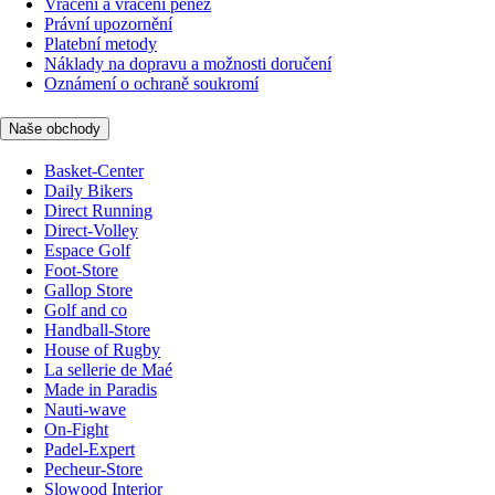
Vrácení a vrácení peněz
Právní upozornění
Platební metody
Náklady na dopravu a možnosti doručení
Oznámení o ochraně soukromí
Naše obchody
Basket-Center
Daily Bikers
Direct Running
Direct-Volley
Espace Golf
Foot-Store
Gallop Store
Golf and co
Handball-Store
House of Rugby
La sellerie de Maé
Made in Paradis
Nauti-wave
On-Fight
Padel-Expert
Pecheur-Store
Slowood Interior