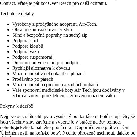
Contact. Přidejte pár bot Over Reach pro další ochranu.
Technické detaily
Vyrobeny z prodyšného neoprenu Air-Tech.
Obsahuje antisrážkovou vrstvu
Silné a bezpečné popruhy na suchý zip
Podpora šlach
Podpora kloubů
Podpora vazů
Podpora suspensorní
Doporučeno veterináři pro podporu
Rychlejší alternativa k obvazu
Možno použít v několika disciplínách
Prodáváno po párech
Možno použít na předních a zadních nohách.
Vaše sportovní medicínské boty Air-Tech jsou dodávány v
zdarma, znovu použitelném a zipovém úložném vaku.
Pokyny k údržbě
Nejprve odstraňte chlupy a vysušený pot kartáčem. Poté se ujistěte, že
jsou všechny zipy zavřené a vyperte je v pračce na 30º pomocí
nebiologického kapalného prostředku. Doporučujeme prát v našem
'Úložném pytli na koňské boty'. Nechte přirozeně uschnout, daleko od