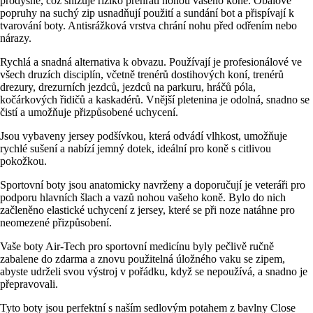
prodyšné, což snižuje riziko přehřátí nohou vašeho koně. Obalové
popruhy na suchý zip usnadňují použití a sundání bot a přispívají k
tvarování boty. Antisrážková vrstva chrání nohu před odřením nebo
nárazy.
Rychlá a snadná alternativa k obvazu. Používají je profesionálové ve
všech druzích disciplín, včetně trenérů dostihových koní, trenérů
drezury, drezurních jezdců, jezdců na parkuru, hráčů póla,
kočárkových řidičů a kaskadérů. Vnější pletenina je odolná, snadno se
čistí a umožňuje přizpůsobené uchycení.
Jsou vybaveny jersey podšívkou, která odvádí vlhkost, umožňuje
rychlé sušení a nabízí jemný dotek, ideální pro koně s citlivou
pokožkou.
Sportovní boty jsou anatomicky navrženy a doporučují je veteráři pro
podporu hlavních šlach a vazů nohou vašeho koně. Bylo do nich
začleněno elastické uchycení z jersey, které se při noze natáhne pro
neomezené přizpůsobení.
Vaše boty Air-Tech pro sportovní medicínu byly pečlivě ručně
zabalene do zdarma a znovu použitelná úložného vaku se zipem,
abyste udrželi svou výstroj v pořádku, když se nepoužívá, a snadno je
přepravovali.
Tyto boty jsou perfektní s naším sedlovým potahem z bavlny Close