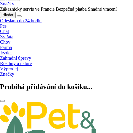
Značky
Zákaznický servis ve Francie
Bezpečná platba
Snadné vracení
Hledat
Odesláno do 24 hodin
Pes
Chat
Zvířata
Chov
Farma
Jezdci
Zahradní úpravy
Rostliny a nature
Výprodej
Značky
Probíhá přidávání do košíku...