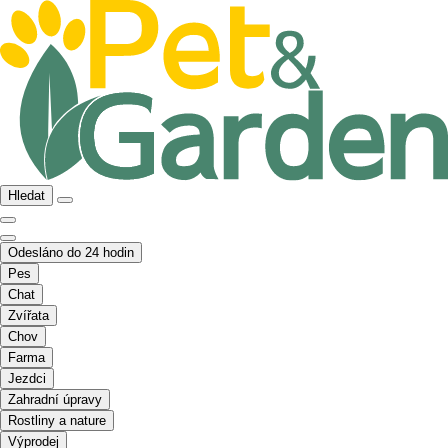
Hledat
Odesláno do 24 hodin
Pes
Chat
Zvířata
Chov
Farma
Jezdci
Zahradní úpravy
Rostliny a nature
Výprodej