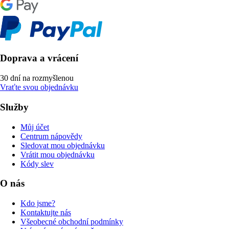
Doprava a vrácení
30 dní na rozmyšlenou
Vraťte svou objednávku
Služby
Můj účet
Centrum nápovědy
Sledovat mou objednávku
Vrátit mou objednávku
Kódy slev
O nás
Kdo jsme?
Kontaktujte nás
Všeobecné obchodní podmínky