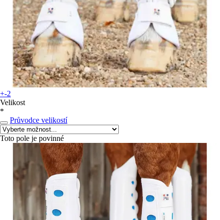
+-2
Velikost
*
Průvodce velikostí
Toto pole je povinné