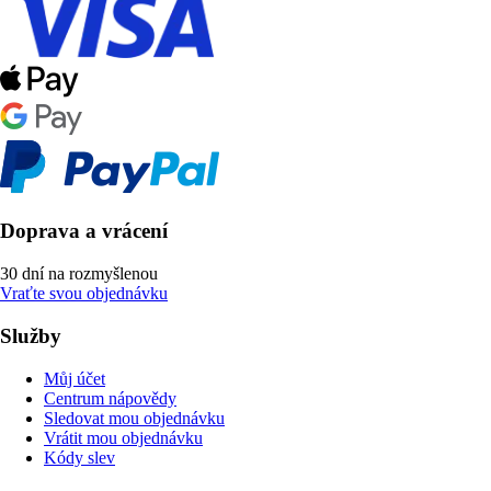
Doprava a vrácení
30 dní na rozmyšlenou
Vraťte svou objednávku
Služby
Můj účet
Centrum nápovědy
Sledovat mou objednávku
Vrátit mou objednávku
Kódy slev