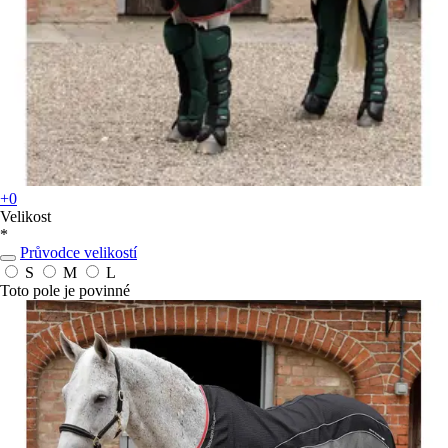
+0
Velikost
*
Průvodce velikostí
S
M
L
Toto pole je povinné