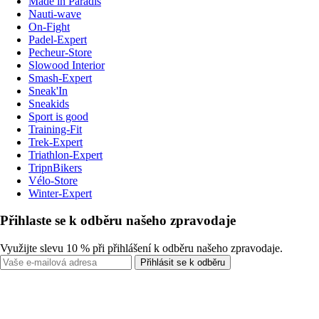
Made in Paradis
Nauti-wave
On-Fight
Padel-Expert
Pecheur-Store
Slowood Interior
Smash-Expert
Sneak'In
Sneakids
Sport is good
Training-Fit
Trek-Expert
Triathlon-Expert
TripnBikers
Vélo-Store
Winter-Expert
Přihlaste se k odběru našeho zpravodaje
Využijte slevu 10 % při přihlášení k odběru našeho zpravodaje.
Přihlásit se k odběru