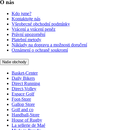
O nás
Kdo jsme?
Kontaktujte nás
Všeobecné obchodní podmínky
Vrácení a vrácení peněz
Právní upozornění
Platební metody
Náklady na dopravu a možnosti doručení
Oznámení o ochraně soukromí
Naše obchody
Basket-Center
Daily Bikers
Direct Running
Direct-Volley
Espace Golf
Foot-Store
Gallop Store
Golf and co
Handball-Store
House of Rugby
La sellerie de Maé