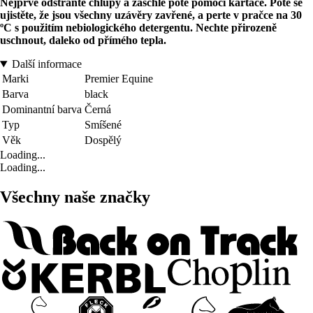
Nejprve odstraňte chlupy a zaschlé poté pomocí kartáče. Poté se
ujistěte, že jsou všechny uzávěry zavřené, a perte v pračce na 30
ºC s použitím nebiologického detergentu. Nechte přirozeně
uschnout, daleko od přímého tepla.
Další informace
Marki
Premier Equine
Barva
black
Dominantní barva
Černá
Typ
Smíšené
Věk
Dospělý
Loading...
Loading...
Všechny naše značky