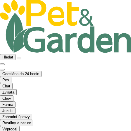
Hledat
Odesláno do 24 hodin
Pes
Chat
Zvířata
Chov
Farma
Jezdci
Zahradní úpravy
Rostliny a nature
Výprodej