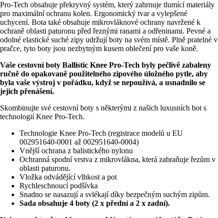
Pro-Tech obsahuje překryvný systém, který zahrnuje tlumící materiály
pro maximální ochranu kolen. Ergonomický tvar a vylepšené
uchycení. Bota také obsahuje mikrovláknové ochrany navržené k
ochraně oblasti paturonu před řeznými ranami a odřeninami. Pevné a
odolné elastické suché zipy udržují boty na svém místě. Plně pratelné v
pračce, tyto boty jsou nezbytným kusem oblečení pro vaše koně.
Vaše cestovní boty Ballistic Knee Pro-Tech byly pečlivě zabaleny
ručně do opakovaně použitelného zipového úložného pytle, aby
byla vaše výstroj v pořádku, když se nepoužívá, a usnadnilo se
jejich přenášení.
Skombinujte své cestovní boty s některými z našich luxusních bot s
technologií Knee Pro-Tech.
Technologie Knee Pro-Tech (registrace modelů u EU
002951640-0001 až 002951640-0004)
Vnější ochrana z balistického nylonu
Ochranná spodní vrstva z mikrovlákna, která zabraňuje řezům v
oblasti paturonu.
Vložka odvádějící vlhkost a pot
Rychleschnoucí podšívka
Snadno se nasazují a svlékají díky bezpečným suchým zipům.
Sada obsahuje 4 boty (2 x přední a 2 x zadní).