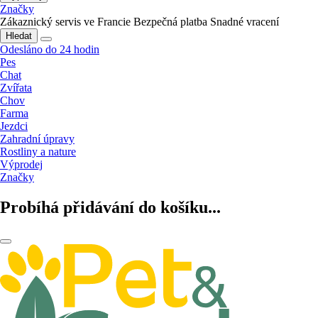
Značky
Zákaznický servis ve Francie
Bezpečná platba
Snadné vracení
Hledat
Odesláno do 24 hodin
Pes
Chat
Zvířata
Chov
Farma
Jezdci
Zahradní úpravy
Rostliny a nature
Výprodej
Značky
Probíhá přidávání do košíku...