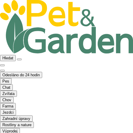
Hledat
Odesláno do 24 hodin
Pes
Chat
Zvířata
Chov
Farma
Jezdci
Zahradní úpravy
Rostliny a nature
Výprodej