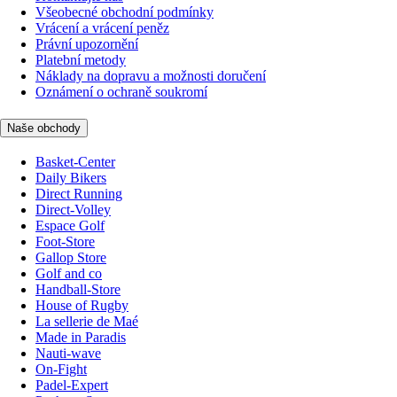
Všeobecné obchodní podmínky
Vrácení a vrácení peněz
Právní upozornění
Platební metody
Náklady na dopravu a možnosti doručení
Oznámení o ochraně soukromí
Naše obchody
Basket-Center
Daily Bikers
Direct Running
Direct-Volley
Espace Golf
Foot-Store
Gallop Store
Golf and co
Handball-Store
House of Rugby
La sellerie de Maé
Made in Paradis
Nauti-wave
On-Fight
Padel-Expert