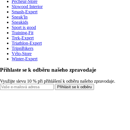
Pecheur-Store
Slowood Interior
Smash-Expert
Sneak'In
Sneakids
Sport is good
Training-Fit
Trek-Expert
Triathlon-Expert
TripnBikers
Vélo-Store
Winter-Expert
Přihlaste se k odběru našeho zpravodaje
Využijte slevu 10 % při přihlášení k odběru našeho zpravodaje.
Přihlásit se k odběru