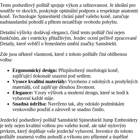
Tento podsedlový polštář spojuje výkon a rafinovanost. Je ideální pro
soutěže ve skocích, poskytuje optimální podporu a respektuje anatomii
koně. Technologie Spineshield chrání páteř vašeho koně, zaručuje
nadstandardní pohodlí a přitom nezatěžuje svobodu pohybu.
Detailní výšivky dodávají eleganci, čímž tento polštář činí nejen
funkčním, ale i esteticky přitažlivým. Jezdec ocení pečlivě zpracované
Detaily, které svědčí o řemeslném umění značky Samshield.
Zde jsou některé vlastnosti, které z tohoto polštáře činí oblíbenou
volbu:
Ergonomický design:
Přizpůsobený morfologii koně,
zajišťující dokonalé usazení pod sedlem.
Vysoce kvalitní materiály:
Vyrobeno z odolných a prodyšných
materiálů, což zajišťuje dlouhou životnost.
Elegance:
Vzory výšivek a moderní design, které se hodí k
vybavení každé stáje.
Snadná údržba:
Navrženo tak, aby odolalo podmínkám
venkovního použití a zároveň se snadno čistilo.
Jezdecký podsedlový polštář Samshield Spineshield Jump Embroidery
je tedy nejen kvalitní volbou pro vašeho koně, ale také stylovým
prvkem, který doplňuje vaše jezdecké vybavení. Investice do tohoto
polštáře znamená volbu pohodlí a výkonu pro příjemné a úspěšné