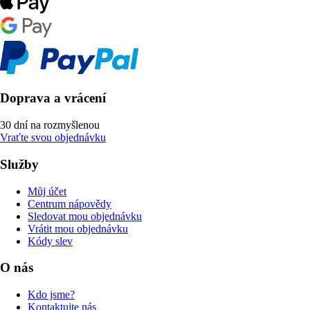
Doprava a vrácení
30 dní na rozmyšlenou
Vraťte svou objednávku
Služby
Můj účet
Centrum nápovědy
Sledovat mou objednávku
Vrátit mou objednávku
Kódy slev
O nás
Kdo jsme?
Kontaktujte nás