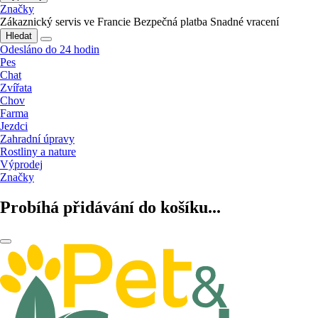
Značky
Zákaznický servis ve Francie
Bezpečná platba
Snadné vracení
Hledat
Odesláno do 24 hodin
Pes
Chat
Zvířata
Chov
Farma
Jezdci
Zahradní úpravy
Rostliny a nature
Výprodej
Značky
Probíhá přidávání do košíku...