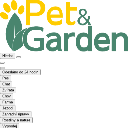
Hledat
Odesláno do 24 hodin
Pes
Chat
Zvířata
Chov
Farma
Jezdci
Zahradní úpravy
Rostliny a nature
Výprodej