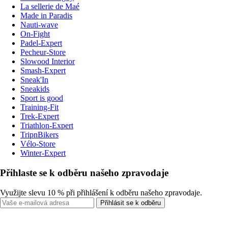
La sellerie de Maé
Made in Paradis
Nauti-wave
On-Fight
Padel-Expert
Pecheur-Store
Slowood Interior
Smash-Expert
Sneak'In
Sneakids
Sport is good
Training-Fit
Trek-Expert
Triathlon-Expert
TripnBikers
Vélo-Store
Winter-Expert
Přihlaste se k odběru našeho zpravodaje
Využijte slevu 10 % při přihlášení k odběru našeho zpravodaje.
Přihlásit se k odběru