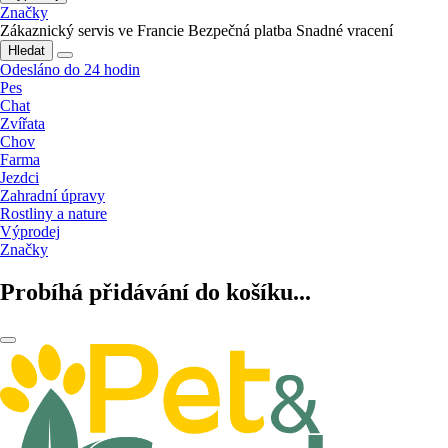
Značky
Zákaznický servis ve Francie
Bezpečná platba
Snadné vracení
Hledat
Odesláno do 24 hodin
Pes
Chat
Zvířata
Chov
Farma
Jezdci
Zahradní úpravy
Rostliny a nature
Výprodej
Značky
Probíhá přidávání do košíku...