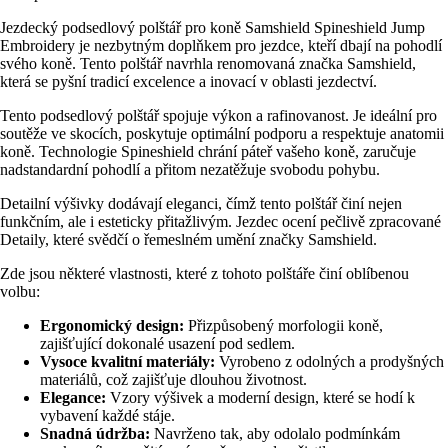
Jezdecký podsedlový polštář pro koně Samshield Spineshield Jump
Embroidery je nezbytným doplňkem pro jezdce, kteří dbají na pohodlí
svého koně. Tento polštář navrhla renomovaná značka Samshield,
která se pyšní tradicí excelence a inovací v oblasti jezdectví.
Tento podsedlový polštář spojuje výkon a rafinovanost. Je ideální pro
soutěže ve skocích, poskytuje optimální podporu a respektuje anatomii
koně. Technologie Spineshield chrání páteř vašeho koně, zaručuje
nadstandardní pohodlí a přitom nezatěžuje svobodu pohybu.
Detailní výšivky dodávají eleganci, čímž tento polštář činí nejen
funkčním, ale i esteticky přitažlivým. Jezdec ocení pečlivě zpracované
Detaily, které svědčí o řemeslném umění značky Samshield.
Zde jsou některé vlastnosti, které z tohoto polštáře činí oblíbenou
volbu:
Ergonomický design:
Přizpůsobený morfologii koně,
zajišťující dokonalé usazení pod sedlem.
Vysoce kvalitní materiály:
Vyrobeno z odolných a prodyšných
materiálů, což zajišťuje dlouhou životnost.
Elegance:
Vzory výšivek a moderní design, které se hodí k
vybavení každé stáje.
Snadná údržba:
Navrženo tak, aby odolalo podmínkám