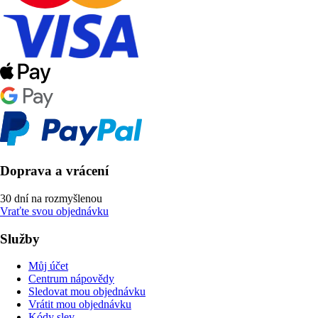
Doprava a vrácení
30 dní na rozmyšlenou
Vraťte svou objednávku
Služby
Můj účet
Centrum nápovědy
Sledovat mou objednávku
Vrátit mou objednávku
Kódy slev