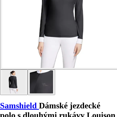
Samshield
Dámské jezdecké
polo s dlouhými rukávy Louison