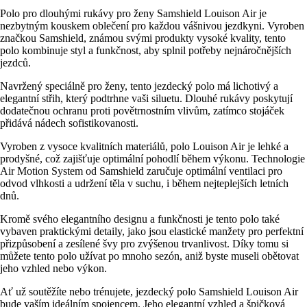
Polo pro dlouhými rukávy pro ženy Samshield Louison Air je
nezbytným kouskem oblečení pro každou vášnivou jezdkyni. Vyroben
značkou Samshield, známou svými produkty vysoké kvality, tento
polo kombinuje styl a funkčnost, aby splnil potřeby nejnáročnějších
jezdců.
Navržený speciálně pro ženy, tento jezdecký polo má lichotivý a
elegantní střih, který podtrhne vaši siluetu. Dlouhé rukávy poskytují
dodatečnou ochranu proti povětrnostním vlivům, zatímco stojáček
přidává nádech sofistikovanosti.
Vyroben z vysoce kvalitních materiálů, polo Louison Air je lehké a
prodyšné, což zajišťuje optimální pohodlí během výkonu. Technologie
Air Motion System od Samshield zaručuje optimální ventilaci pro
odvod vlhkosti a udržení těla v suchu, i během nejteplejších letních
dnů.
Kromě svého elegantního designu a funkčnosti je tento polo také
vybaven praktickými detaily, jako jsou elastické manžety pro perfektní
přizpůsobení a zesílené švy pro zvýšenou trvanlivost. Díky tomu si
můžete tento polo užívat po mnoho sezón, aniž byste museli obětovat
jeho vzhled nebo výkon.
Ať už soutěžíte nebo trénujete, jezdecký polo Samshield Louison Air
bude vaším ideálním spojencem. Jeho elegantní vzhled a špičková