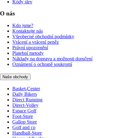
Kódy slev
O nás
Kdo jsme?
Kontaktujte nás
Všeobecné obchodní podmínky
Vrácení a vrácení peněz
Právní upozornění
Platební metody
Náklady na dopravu a možnosti doručení
Oznámení o ochraně soukromí
Naše obchody
Basket-Center
Daily Bikers
Direct Running
Direct-Volley
Espace Golf
Foot-Store
Gallop Store
Golf and co
Handball-Store