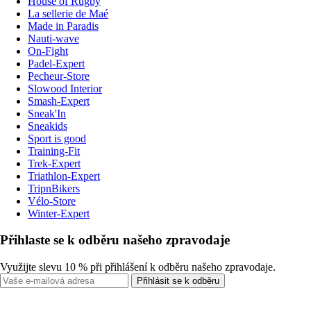
House of Rugby
La sellerie de Maé
Made in Paradis
Nauti-wave
On-Fight
Padel-Expert
Pecheur-Store
Slowood Interior
Smash-Expert
Sneak'In
Sneakids
Sport is good
Training-Fit
Trek-Expert
Triathlon-Expert
TripnBikers
Vélo-Store
Winter-Expert
Přihlaste se k odběru našeho zpravodaje
Využijte slevu 10 % při přihlášení k odběru našeho zpravodaje.
Přihlásit se k odběru