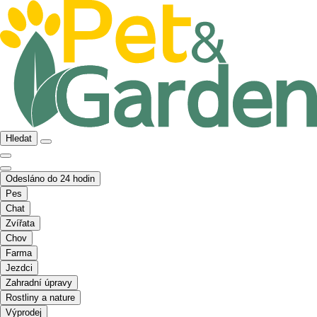
Hledat
Odesláno do 24 hodin
Pes
Chat
Zvířata
Chov
Farma
Jezdci
Zahradní úpravy
Rostliny a nature
Výprodej