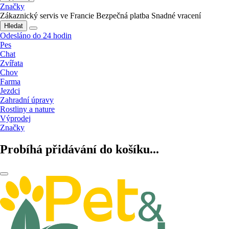
Značky
Zákaznický servis ve Francie
Bezpečná platba
Snadné vracení
Hledat
Odesláno do 24 hodin
Pes
Chat
Zvířata
Chov
Farma
Jezdci
Zahradní úpravy
Rostliny a nature
Výprodej
Značky
Probíhá přidávání do košíku...