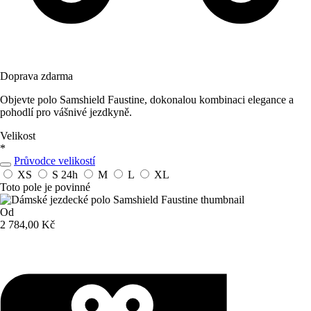
Doprava zdarma
Objevte polo Samshield Faustine, dokonalou kombinaci elegance a
pohodlí pro vášnivé jezdkyně.
Velikost
*
Průvodce velikostí
XS
S
24h
M
L
XL
Toto pole je povinné
Od
2 784,00 Kč