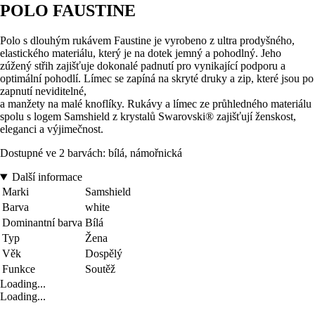
POLO FAUSTINE
Polo s dlouhým rukávem Faustine je vyrobeno z ultra prodyšného,
elastického materiálu, který je na dotek jemný a pohodlný. Jeho
zúžený střih zajišťuje dokonalé padnutí pro vynikající podporu a
optimální pohodlí. Límec se zapíná na skryté druky a zip, které jsou po
zapnutí neviditelné,
a manžety na malé knoflíky. Rukávy a límec ze průhledného materiálu
spolu s logem Samshield z krystalů Swarovski® zajišťují ženskost,
eleganci a výjimečnost.
Dostupné ve 2 barvách: bílá, námořnická
Další informace
Marki
Samshield
Barva
white
Dominantní barva
Bílá
Typ
Žena
Věk
Dospělý
Funkce
Soutěž
Loading...
Loading...