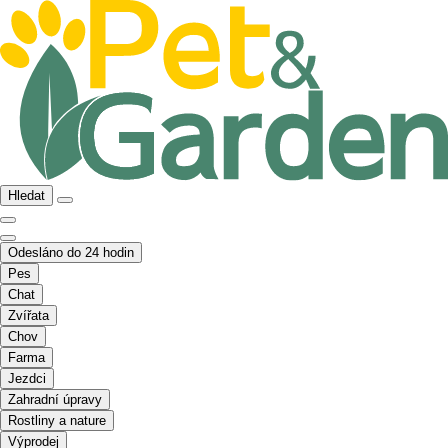
Hledat
Odesláno do 24 hodin
Pes
Chat
Zvířata
Chov
Farma
Jezdci
Zahradní úpravy
Rostliny a nature
Výprodej