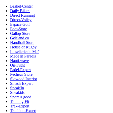
Basket-Center
Daily Bikers
Direct Running
Direct-Volley
Espace Golf
Foot-Store
Gallop Store
Golf and co
Handball-Store
House of Rugby
La sellerie de Maé
Made in Paradis
Nauti-wave
On-Fight
Padel-Expert
Pecheur-Store
Slowood Interior
Smash-Expert
Sneak'In
Sneakids
Sport is good
Training-Fit
Trek-Expert
Triathlon-Expert