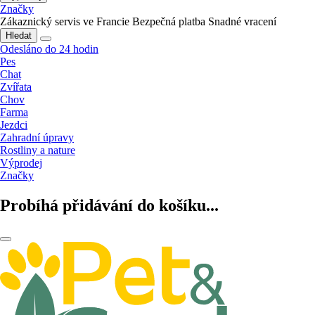
Značky
Zákaznický servis ve Francie
Bezpečná platba
Snadné vracení
Hledat
Odesláno do 24 hodin
Pes
Chat
Zvířata
Chov
Farma
Jezdci
Zahradní úpravy
Rostliny a nature
Výprodej
Značky
Probíhá přidávání do košíku...