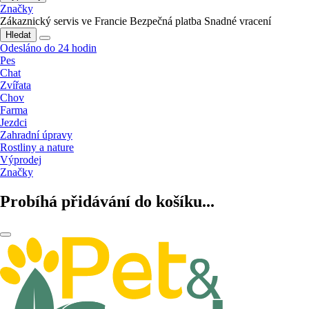
Značky
Zákaznický servis ve Francie
Bezpečná platba
Snadné vracení
Hledat
Odesláno do 24 hodin
Pes
Chat
Zvířata
Chov
Farma
Jezdci
Zahradní úpravy
Rostliny a nature
Výprodej
Značky
Probíhá přidávání do košíku...