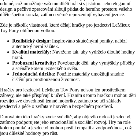
odolné, což umožňuje vašemu dítěti hrát si s jistotou. Jeho elegantní
design a pečlivé zpracování slibují přidat do herního prostoru vašeho
dítěte špetku kouzla, zatímco věrně reprezentují vybavení jezdce.
Zde je několik vlastností, které dělají hračky pro jezdectví LeMieux
Toy Pony oblíbenou volbou:
Realistický design:
Inspirováno skutečnými poníky, nabízí
autentický herní zážitek.
Kvalitní materiály:
Navrženo tak, aby vydrželo dlouhé hodiny
hraní.
Probuzení kreativity:
Povzbuzuje děti, aby vymýšlely příběhy
a scénáře kolem jezdeckého světa.
Jednoduchá údržba:
Použité materiály umožňují snadné
čištění pro prodlouženou životnost.
Hračky pro jezdectví LeMieux Toy Pony nejsou jen prostředkem
zábavy, ale také přispívají k učení. Hraním s touto hračkou mohou děti
rozvíjet své dovednosti jemné motoriky, zatímco se učí základy
jezdectví a péče o zvířata v hravém a bezpečném prostředí.
Darováním této hračky zvete své dítě, aby objevilo radosti jezdectví,
zatímco podporujete jeho emocionální a sociální rozvoj. Hry na role
kolem poníků a jezdectví mohou posílit empatii a zodpovědnost, což
jsou důležité hodnoty pro růst.