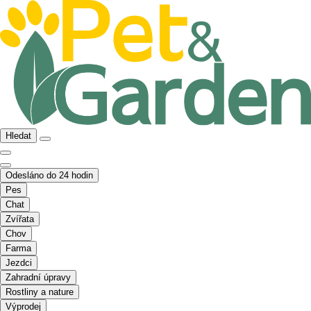
Hledat
Odesláno do 24 hodin
Pes
Chat
Zvířata
Chov
Farma
Jezdci
Zahradní úpravy
Rostliny a nature
Výprodej