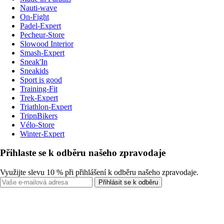
Nauti-wave
On-Fight
Padel-Expert
Pecheur-Store
Slowood Interior
Smash-Expert
Sneak'In
Sneakids
Sport is good
Training-Fit
Trek-Expert
Triathlon-Expert
TripnBikers
Vélo-Store
Winter-Expert
Přihlaste se k odběru našeho zpravodaje
Využijte slevu 10 % při přihlášení k odběru našeho zpravodaje.
Přihlásit se k odběru