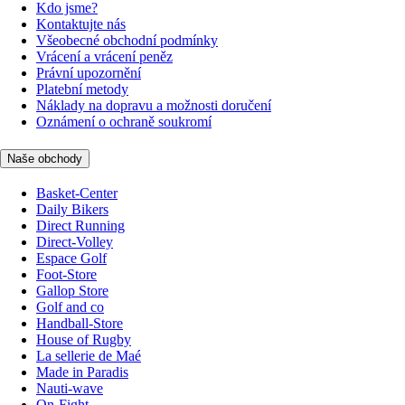
Kdo jsme?
Kontaktujte nás
Všeobecné obchodní podmínky
Vrácení a vrácení peněz
Právní upozornění
Platební metody
Náklady na dopravu a možnosti doručení
Oznámení o ochraně soukromí
Naše obchody
Basket-Center
Daily Bikers
Direct Running
Direct-Volley
Espace Golf
Foot-Store
Gallop Store
Golf and co
Handball-Store
House of Rugby
La sellerie de Maé
Made in Paradis
Nauti-wave
On-Fight