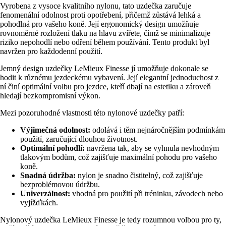
Vyrobena z vysoce kvalitního nylonu, tato uzdečka zaručuje
fenomenální odolnost proti opotřebení, přičemž zůstává lehká a
pohodlná pro vašeho koně. Její ergonomický design umožňuje
rovnoměrné rozložení tlaku na hlavu zvířete, čímž se minimalizuje
riziko nepohodlí nebo odření během používání. Tento produkt byl
navržen pro každodenní použití.
Jemný design uzdečky LeMieux Finesse jí umožňuje dokonale se
hodit k různému jezdeckému vybavení. Její elegantní jednoduchost z
ní činí optimální volbu pro jezdce, kteří dbají na estetiku a zároveň
hledají bezkompromisní výkon.
Mezi pozoruhodné vlastnosti této nylonové uzdečky patří:
Výjimečná odolnost:
odolává i těm nejnáročnějším podmínkám
použití, zaručující dlouhou životnost.
Optimální pohodlí:
navržena tak, aby se vyhnula nevhodným
tlakovým bodům, což zajišťuje maximální pohodu pro vašeho
koně.
Snadná údržba:
nylon je snadno čistitelný, což zajišťuje
bezproblémovou údržbu.
Univerzálnost:
vhodná pro použití při tréninku, závodech nebo
vyjížďkách.
Nylonový uzdečka LeMieux Finesse je tedy rozumnou volbou pro ty,