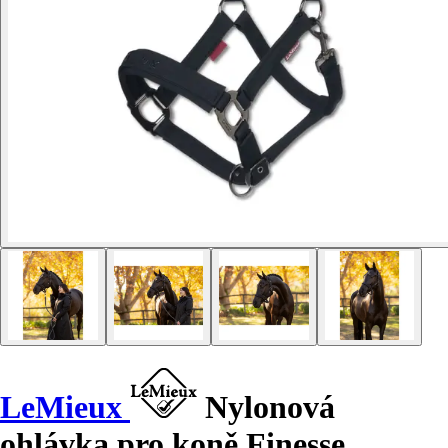
LeMieux
Nylonová
ohlávka pro koně Finesse