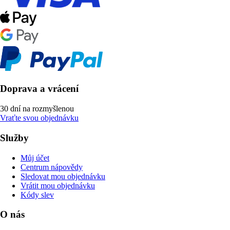
Doprava a vrácení
30 dní na rozmyšlenou
Vraťte svou objednávku
Služby
Můj účet
Centrum nápovědy
Sledovat mou objednávku
Vrátit mou objednávku
Kódy slev
O nás