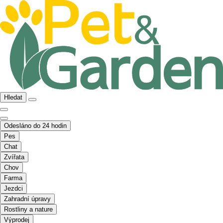
Hledat
Odesláno do 24 hodin
Pes
Chat
Zvířata
Chov
Farma
Jezdci
Zahradní úpravy
Rostliny a nature
Výprodej