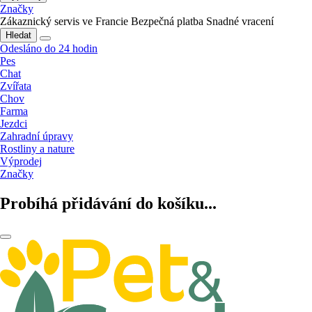
Značky
Zákaznický servis ve Francie
Bezpečná platba
Snadné vracení
Hledat
Odesláno do 24 hodin
Pes
Chat
Zvířata
Chov
Farma
Jezdci
Zahradní úpravy
Rostliny a nature
Výprodej
Značky
Probíhá přidávání do košíku...