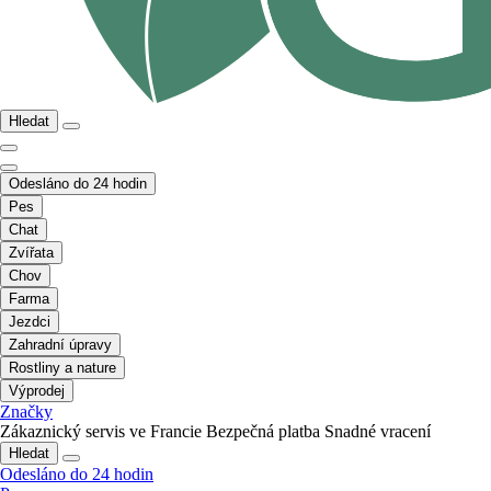
Hledat
Odesláno do 24 hodin
Pes
Chat
Zvířata
Chov
Farma
Jezdci
Zahradní úpravy
Rostliny a nature
Výprodej
Značky
Zákaznický servis ve Francie
Bezpečná platba
Snadné vracení
Hledat
Odesláno do 24 hodin