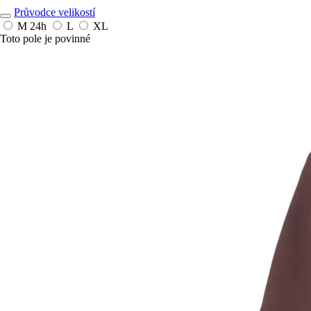
Průvodce velikostí
M
24h
L
XL
Toto pole je povinné