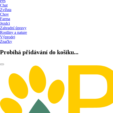
Pes
Chat
Zvířata
Chov
Farma
Jezdci
Zahradní úpravy
Rostliny a nature
Výprodej
Značky
Probíhá přidávání do košíku...