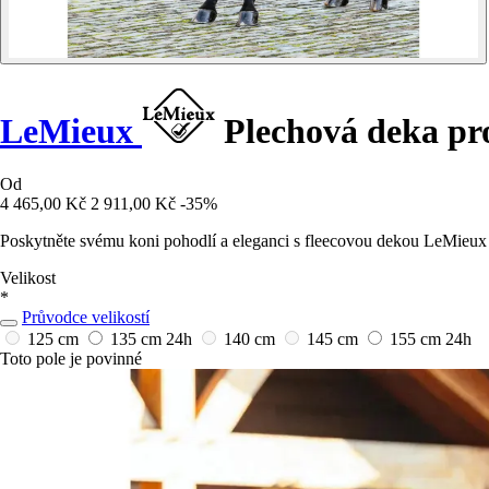
LeMieux
Plechová deka pr
Od
4 465,00 Kč
2 911,00 Kč
-35%
Poskytněte svému koni pohodlí a eleganci s fleecovou dekou LeMieux 
Velikost
*
Průvodce velikostí
125 cm
135 cm
24h
140 cm
145 cm
155 cm
24h
Toto pole je povinné