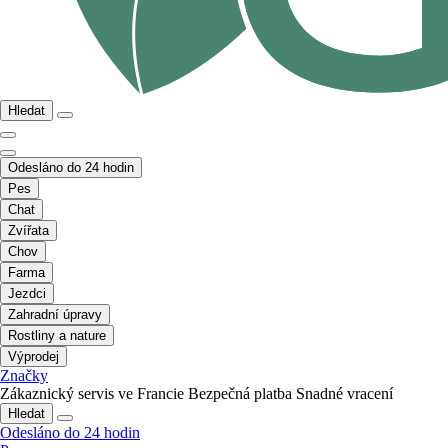
Hledat
Odesláno do 24 hodin
Pes
Chat
Zvířata
Chov
Farma
Jezdci
Zahradní úpravy
Rostliny a nature
Výprodej
Značky
Zákaznický servis ve Francie
Bezpečná platba
Snadné vracení
Hledat
Odesláno do 24 hodin