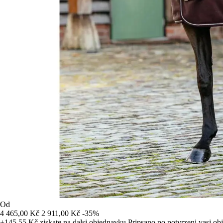
Od
4 465,00 Kč
2 911,00 Kč
-35%
+145,55 Kč
ziskate na dalsi objednavku
Pripsano po potvrzeni vasi o