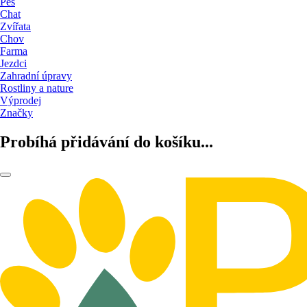
Pes
Chat
Zvířata
Chov
Farma
Jezdci
Zahradní úpravy
Rostliny a nature
Výprodej
Značky
Probíhá přidávání do košíku...