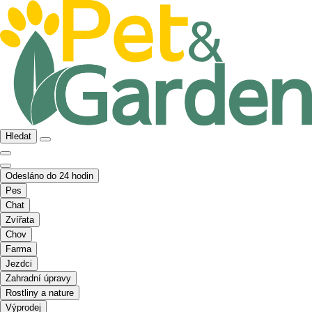
Hledat
Odesláno do 24 hodin
Pes
Chat
Zvířata
Chov
Farma
Jezdci
Zahradní úpravy
Rostliny a nature
Výprodej