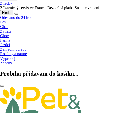
Značky
Zákaznický servis ve Francie
Bezpečná platba
Snadné vracení
Hledat
Odesláno do 24 hodin
Pes
Chat
Zvířata
Chov
Farma
Jezdci
Zahradní úpravy
Rostliny a nature
Výprodej
Značky
Probíhá přidávání do košíku...