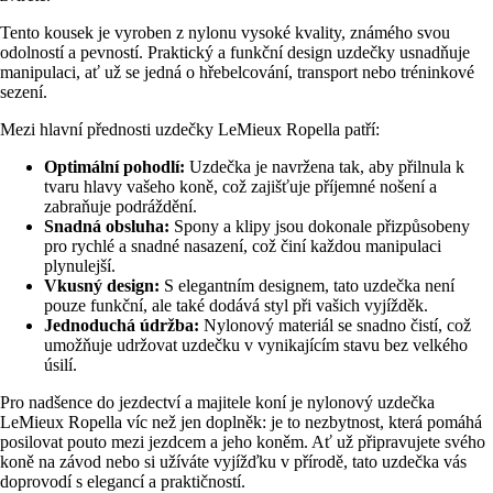
Tento kousek je vyroben z nylonu vysoké kvality, známého svou
odolností a pevností. Praktický a funkční design uzdečky usnadňuje
manipulaci, ať už se jedná o hřebelcování, transport nebo tréninkové
sezení.
Mezi hlavní přednosti uzdečky LeMieux Ropella patří:
Optimální pohodlí:
Uzdečka je navržena tak, aby přilnula k
tvaru hlavy vašeho koně, což zajišťuje příjemné nošení a
zabraňuje podráždění.
Snadná obsluha:
Spony a klipy jsou dokonale přizpůsobeny
pro rychlé a snadné nasazení, což činí každou manipulaci
plynulejší.
Vkusný design:
S elegantním designem, tato uzdečka není
pouze funkční, ale také dodává styl při vašich vyjížděk.
Jednoduchá údržba:
Nylonový materiál se snadno čistí, což
umožňuje udržovat uzdečku v vynikajícím stavu bez velkého
úsilí.
Pro nadšence do jezdectví a majitele koní je nylonový uzdečka
LeMieux Ropella víc než jen doplněk: je to nezbytnost, která pomáhá
posilovat pouto mezi jezdcem a jeho koněm. Ať už připravujete svého
koně na závod nebo si užíváte vyjížďku v přírodě, tato uzdečka vás
doprovodí s elegancí a praktičností.