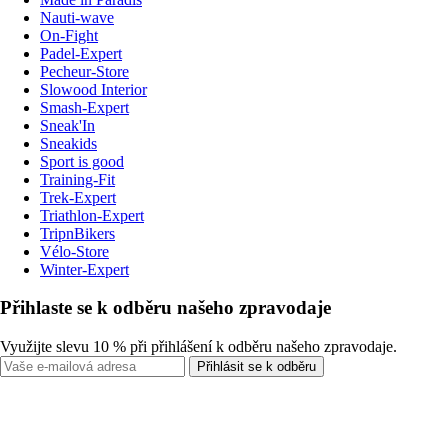
Nauti-wave
On-Fight
Padel-Expert
Pecheur-Store
Slowood Interior
Smash-Expert
Sneak'In
Sneakids
Sport is good
Training-Fit
Trek-Expert
Triathlon-Expert
TripnBikers
Vélo-Store
Winter-Expert
Přihlaste se k odběru našeho zpravodaje
Využijte slevu 10 % při přihlášení k odběru našeho zpravodaje.
Přihlásit se k odběru