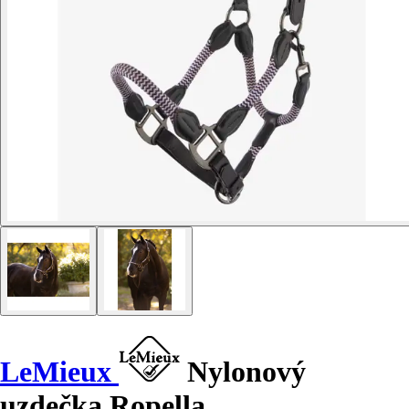
LeMieux
Nylonový
uzdečka Ropella