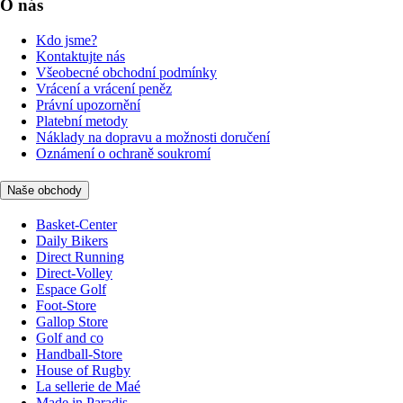
O nás
Kdo jsme?
Kontaktujte nás
Všeobecné obchodní podmínky
Vrácení a vrácení peněz
Právní upozornění
Platební metody
Náklady na dopravu a možnosti doručení
Oznámení o ochraně soukromí
Naše obchody
Basket-Center
Daily Bikers
Direct Running
Direct-Volley
Espace Golf
Foot-Store
Gallop Store
Golf and co
Handball-Store
House of Rugby
La sellerie de Maé
Made in Paradis