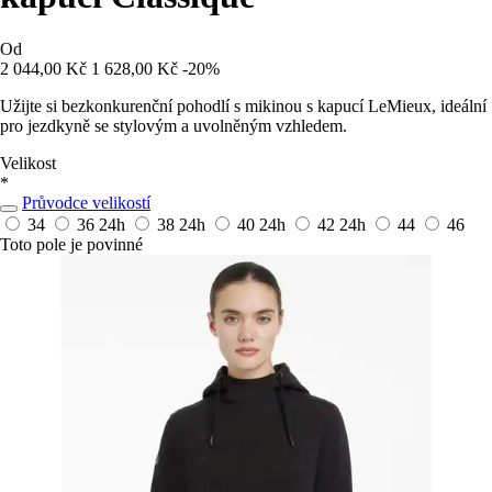
Od
2 044,00 Kč
1 628,00 Kč
-20%
Užijte si bezkonkurenční pohodlí s mikinou s kapucí LeMieux, ideální
pro jezdkyně se stylovým a uvolněným vzhledem.
Velikost
*
Průvodce velikostí
34
36
24h
38
24h
40
24h
42
24h
44
46
Toto pole je povinné