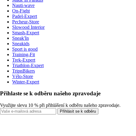
Nauti-wave
On-Fight
Padel-Expert
Pecheur-Store
Slowood Interior
Smash-Expert
Sneak'In
Sneakids
Sport is good
Training-Fit
Trek-Expert
Triathlon-Expert
TripnBikers
Vélo-Store
Winter-Expert
Přihlaste se k odběru našeho zpravodaje
Využijte slevu 10 % při přihlášení k odběru našeho zpravodaje.
Přihlásit se k odběru