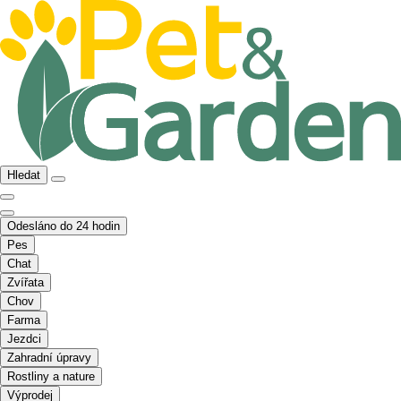
Hledat
Odesláno do 24 hodin
Pes
Chat
Zvířata
Chov
Farma
Jezdci
Zahradní úpravy
Rostliny a nature
Výprodej