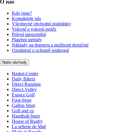
O nás
Kdo jsme?
Kontaktujte nás
Všeobecné obchodní podmínky
Vrácení a vrácení peněz
Právní upozornění
Platební metody
Náklady na dopravu a možnosti doručení
Oznámení o ochraně soukromí
Naše obchody
Basket-Center
Daily Bikers
Direct Running
Direct-Volley
Espace Golf
Foot-Store
Gallop Store
Golf and co
Handball-Store
House of Rugby
La sellerie de Maé
Made in Paradis