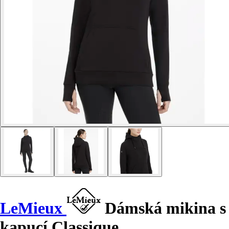
LeMieux
Dámská mikina s
kapucí Classique