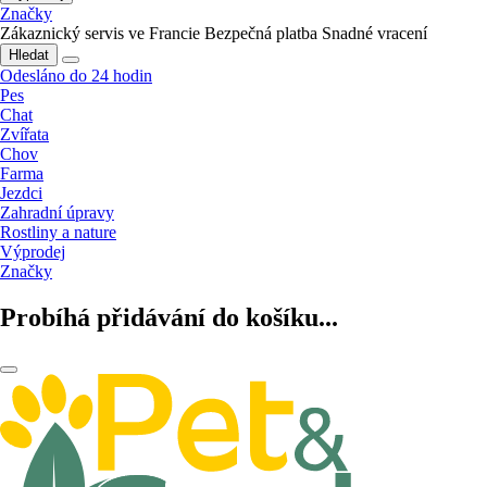
Značky
Zákaznický servis ve Francie
Bezpečná platba
Snadné vracení
Hledat
Odesláno do 24 hodin
Pes
Chat
Zvířata
Chov
Farma
Jezdci
Zahradní úpravy
Rostliny a nature
Výprodej
Značky
Probíhá přidávání do košíku...