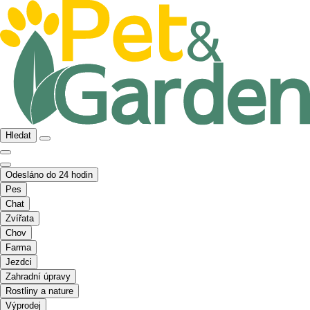
Hledat
Odesláno do 24 hodin
Pes
Chat
Zvířata
Chov
Farma
Jezdci
Zahradní úpravy
Rostliny a nature
Výprodej