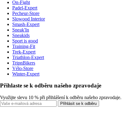
On-Fight
Padel-Expert
Pecheur-Store
Slowood Interior
Smash-Expert
Sneak'In
Sneakids
Sport is good
Training-Fit
Trek-Expert
Triathlon-Expert
TripnBikers
Vélo-Store
Winter-Expert
Přihlaste se k odběru našeho zpravodaje
Využijte slevu 10 % při přihlášení k odběru našeho zpravodaje.
Přihlásit se k odběru