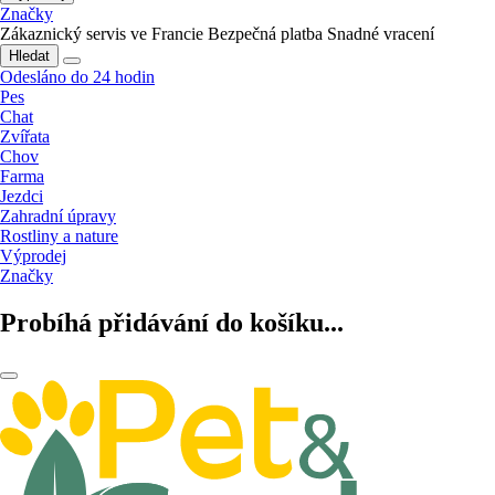
Značky
Zákaznický servis ve Francie
Bezpečná platba
Snadné vracení
Hledat
Odesláno do 24 hodin
Pes
Chat
Zvířata
Chov
Farma
Jezdci
Zahradní úpravy
Rostliny a nature
Výprodej
Značky
Probíhá přidávání do košíku...