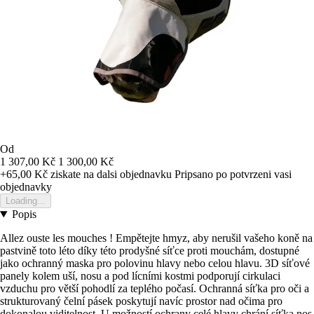
Od
1 307,00 Kč
1 300,00 Kč
+65,00 Kč
ziskate na dalsi objednavku
Pripsano po potvrzeni vasi
objednavky
Loading...
Popis
Allez ouste les mouches ! Empětejte hmyz, aby nerušil vašeho koně na
pastvině toto léto díky této prodyšné síťce proti mouchám, dostupné
jako ochranný maska pro polovinu hlavy nebo celou hlavu. 3D síťové
panely kolem uší, nosu a pod lícními kostmi podporují cirkulaci
vzduchu pro větší pohodlí za teplého počasí. Ochranná síťka pro oči a
strukturovaný čelní pásek poskytují navíc prostor nad očima pro
dokonalou viditelnost. U možností ochrany celé hlavy chrání síťka nos