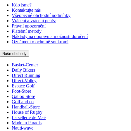
Kdo jsme?
Kontaktujte nás
Všeobecné obchodní podmínky
Vrácení a vrácení peněz
Právní upozornění
Platební metody
Náklady na dopravu a možnosti doručení
Oznámení o ochraně soukromí
Naše obchody
Basket-Center
Daily Bikers
Direct Running
Direct-Volley
Espace Golf
Foot-Store
Gallop Store
Golf and co
Handball-Store
House of Rugby
La sellerie de Maé
Made in Paradis
Nauti-wave