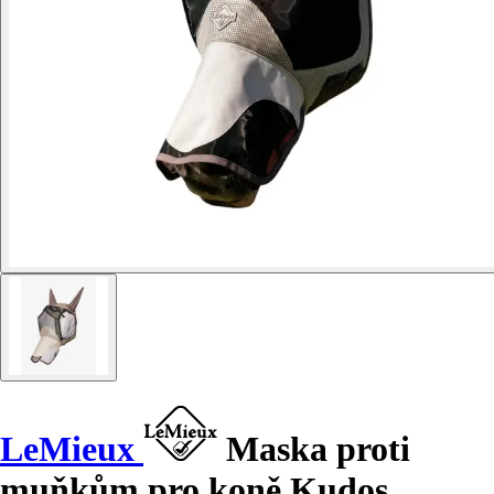
LeMieux
Maska proti
muňkům pro koně Kudos