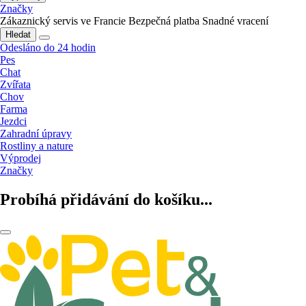
Značky
Zákaznický servis ve Francie
Bezpečná platba
Snadné vracení
Hledat
Odesláno do 24 hodin
Pes
Chat
Zvířata
Chov
Farma
Jezdci
Zahradní úpravy
Rostliny a nature
Výprodej
Značky
Probíhá přidávání do košíku...