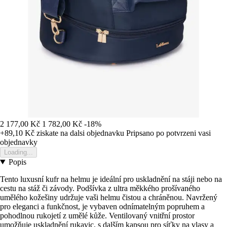
2 177,00 Kč
1 782,00 Kč
-18%
+89,10 Kč
ziskate na dalsi objednavku
Pripsano po potvrzeni vasi
objednavky
Loading...
Popis
Tento luxusní kufr na helmu je ideální pro uskladnění na stáji nebo na
cestu na stáž či závody. Podšívka z ultra měkkého prošívaného
umělého kožešiny udržuje vaši helmu čistou a chráněnou. Navržený
pro eleganci a funkčnost, je vybaven odnímatelným popruhem a
pohodlnou rukojetí z umělé kůže. Ventilovaný vnitřní prostor
umožňuje uskladnění rukavic, s dalším kapsou pro síťky na vlasy a