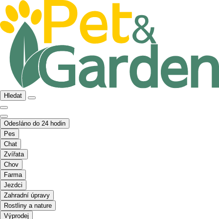
Hledat
Odesláno do 24 hodin
Pes
Chat
Zvířata
Chov
Farma
Jezdci
Zahradní úpravy
Rostliny a nature
Výprodej