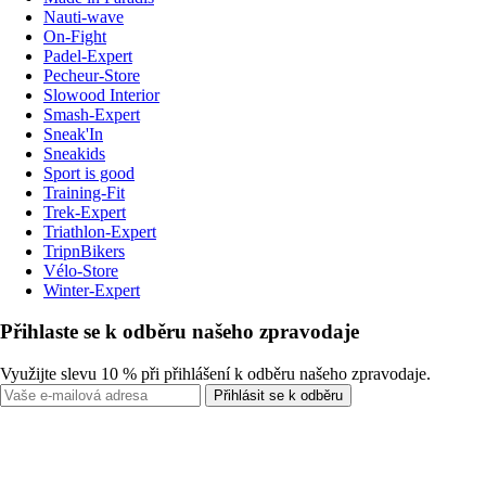
Nauti-wave
On-Fight
Padel-Expert
Pecheur-Store
Slowood Interior
Smash-Expert
Sneak'In
Sneakids
Sport is good
Training-Fit
Trek-Expert
Triathlon-Expert
TripnBikers
Vélo-Store
Winter-Expert
Přihlaste se k odběru našeho zpravodaje
Využijte slevu 10 % při přihlášení k odběru našeho zpravodaje.
Přihlásit se k odběru