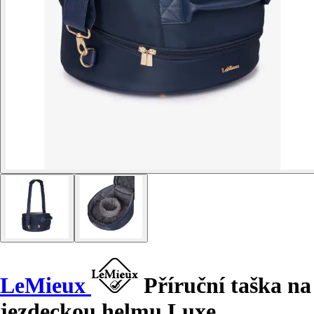
LeMieux
Příruční taška na
jezdeckou helmu Luxe