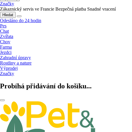
Značky
Zákaznický servis ve Francie
Bezpečná platba
Snadné vracení
Hledat
Odesláno do 24 hodin
Pes
Chat
Zvířata
Chov
Farma
Jezdci
Zahradní úpravy
Rostliny a nature
Výprodej
Značky
Probíhá přidávání do košíku...