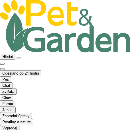
Hledat
Odesláno do 24 hodin
Pes
Chat
Zvířata
Chov
Farma
Jezdci
Zahradní úpravy
Rostliny a nature
Výprodej