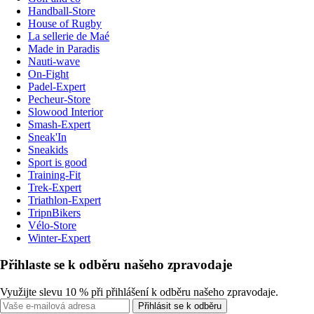
Handball-Store
House of Rugby
La sellerie de Maé
Made in Paradis
Nauti-wave
On-Fight
Padel-Expert
Pecheur-Store
Slowood Interior
Smash-Expert
Sneak'In
Sneakids
Sport is good
Training-Fit
Trek-Expert
Triathlon-Expert
TripnBikers
Vélo-Store
Winter-Expert
Přihlaste se k odběru našeho zpravodaje
Využijte slevu 10 % při přihlášení k odběru našeho zpravodaje.
Přihlásit se k odběru