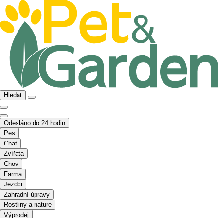
Hledat
Odesláno do 24 hodin
Pes
Chat
Zvířata
Chov
Farma
Jezdci
Zahradní úpravy
Rostliny a nature
Výprodej