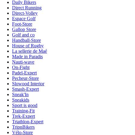
Daily Bikers
Direct Running
Direct-Volley
Espace Golf
Foot-Store
Gallop Store
Golf and co
Handball-Store
House of Rugby
La sellerie de Maé
Made in Paradis
Nauti-wave
On-Fight
Padel-Expert
Pecheur-Store
Slowood Interior
Smash-Expert
Sneak'In
Sneakids
Sport is good
Training-Fit
Trek-Expert
Triathlon-Expert
TripnBikers
Vélo-Store