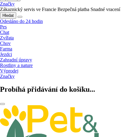
Značky
Zákaznický servis ve Francie
Bezpečná platba
Snadné vracení
Hledat
Odesláno do 24 hodin
Pes
Chat
Zvířata
Chov
Farma
Jezdci
Zahradní úpravy
Rostliny a nature
Výprodej
Značky
Probíhá přidávání do košíku...