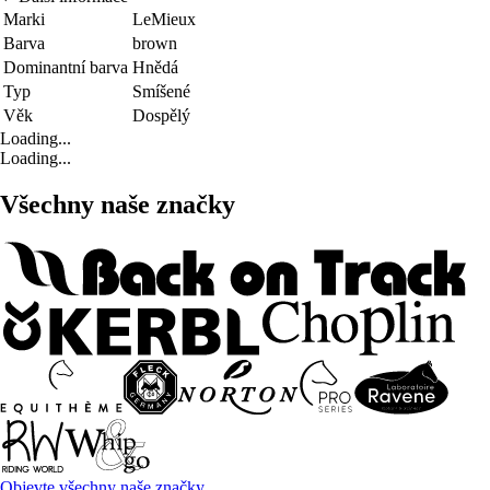
Marki
LeMieux
Barva
brown
Dominantní barva
Hnědá
Typ
Smíšené
Věk
Dospělý
Loading...
Loading...
Všechny naše značky
Objevte všechny naše značky