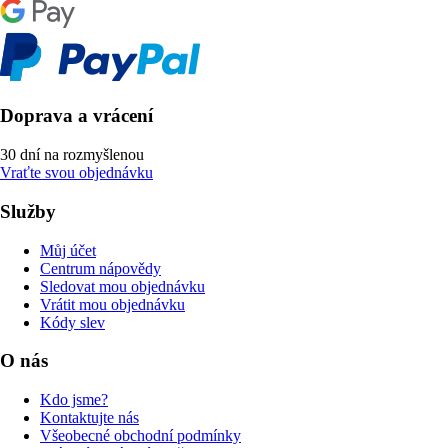
Doprava a vrácení
30 dní na rozmyšlenou
Vraťte svou objednávku
Služby
Můj účet
Centrum nápovědy
Sledovat mou objednávku
Vrátit mou objednávku
Kódy slev
O nás
Kdo jsme?
Kontaktujte nás
Všeobecné obchodní podmínky