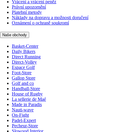
Vrácení a vrácení peněz
Právní upozornění
Platební metody
Náklady na dopravu a možnosti doručení
Oznámení o ochraně soukromí
Naše obchody
Basket-Center
Daily Bikers
Direct Running
Direct-Volley
Espace Golf
Foot-Store
Gallop Store
Golf and co
Handball-Store
House of Rugby
La sellerie de Maé
Made in Paradis
Nauti-wave
On-Fight
Padel-Expert
Pecheur-Store
Slowood Interior