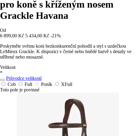
pro koně s kříženým nosem
Grackle Havana
Od
6 899,00 Kč
5 434,00 Kč
-21%
Poskytněte svému koni bezkonkurenční pohodlí a styl s uzdečkou
LeMieux Grackle. K dispozici v černé nebo hnědé barvě s detaily ve
stříbrné nebo mosazné.
Velikost
*
Průvodce velikostí
Cob
Full
Poník
XFull
Toto pole je povinné