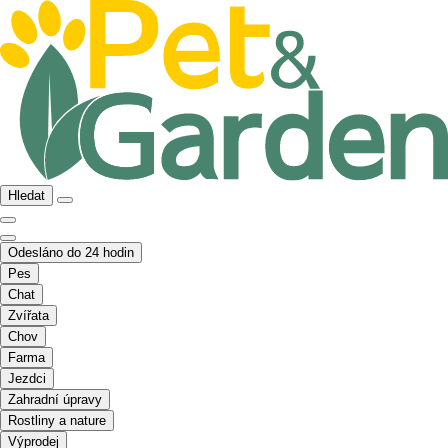
Hledat
Odesláno do 24 hodin
Pes
Chat
Zvířata
Chov
Farma
Jezdci
Zahradní úpravy
Rostliny a nature
Výprodej