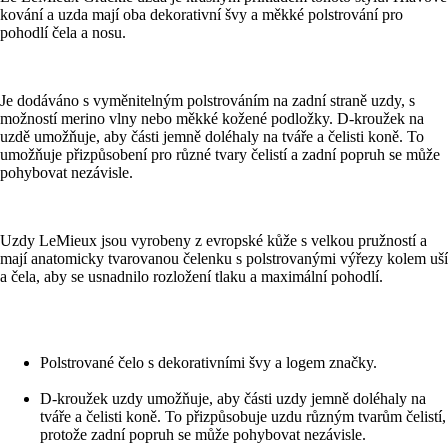
kování a uzda mají oba dekorativní švy a měkké polstrování pro
pohodlí čela a nosu.
Je dodáváno s vyměnitelným polstrováním na zadní straně uzdy, s
možností merino vlny nebo měkké kožené podložky. D-kroužek na
uzdě umožňuje, aby části jemně doléhaly na tváře a čelisti koně. To
umožňuje přizpůsobení pro různé tvary čelistí a zadní popruh se může
pohybovat nezávisle.
Uzdy LeMieux jsou vyrobeny z evropské kůže s velkou pružností a
mají anatomicky tvarovanou čelenku s polstrovanými výřezy kolem uší
a čela, aby se usnadnilo rozložení tlaku a maximální pohodlí.
Polstrované čelo s dekorativními švy a logem značky.
D-kroužek uzdy umožňuje, aby části uzdy jemně doléhaly na
tváře a čelisti koně. To přizpůsobuje uzdu různým tvarům čelistí,
protože zadní popruh se může pohybovat nezávisle.