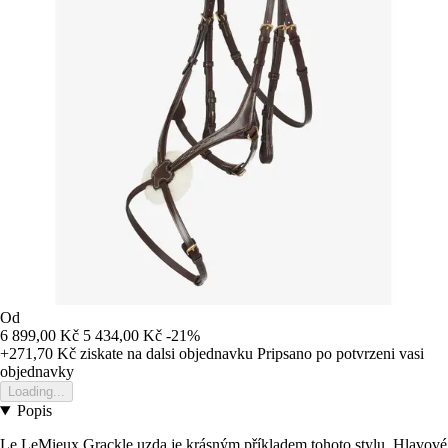
Od
6 899,00 Kč
5 434,00 Kč
-21%
+271,70 Kč
ziskate na dalsi objednavku
Pripsano po potvrzeni vasi
objednavky
Loading...
Popis
Le LeMieux Grackle uzda je krásným příkladem tohoto stylu. Hlavové