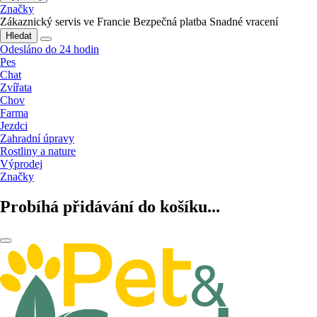
Značky
Zákaznický servis ve Francie
Bezpečná platba
Snadné vracení
Hledat
Odesláno do 24 hodin
Pes
Chat
Zvířata
Chov
Farma
Jezdci
Zahradní úpravy
Rostliny a nature
Výprodej
Značky
Probíhá přidávání do košíku...