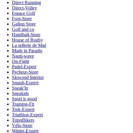
Direct Running
Direct-Volley
Espace Golf
Foot-Store
Gallop Store
Golf and co
Handball-Store
House of Rugby
La sellerie de Maé
Made in Paradis
Nauti-wave
On-Fight
Padel-Expert
Pecheur-Store
Slowood Interior
Smash-Expert
Sneak'In
Sneakids
Sport is good
Training-Fit
Trek-Expert
Triathlon-Expert
TripnBikers
Vélo-Store
Winter-Expert