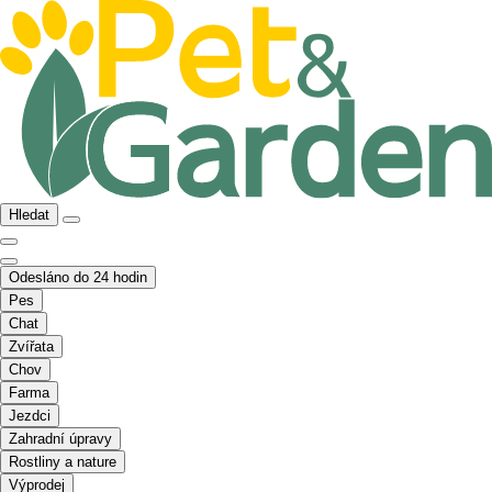
Hledat
Odesláno do 24 hodin
Pes
Chat
Zvířata
Chov
Farma
Jezdci
Zahradní úpravy
Rostliny a nature
Výprodej