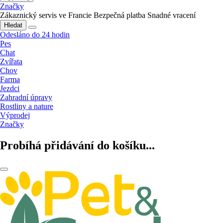
Značky
Zákaznický servis ve Francie
Bezpečná platba
Snadné vracení
Hledat
Odesláno do 24 hodin
Pes
Chat
Zvířata
Chov
Farma
Jezdci
Zahradní úpravy
Rostliny a nature
Výprodej
Značky
Probíhá přidávání do košíku...