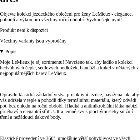
Objevte kolekci jezdeckého oblečení pro ženy LeMieux - elegance,
pohodlí a výkon pro všechny roční období. Vyzkoušejte nyní!
Produkt není k dispozici
Všechny varianty jsou vyprodány
Popis
Moje LeMieux je ráj sortimentu! Navrženo tak, aby ladilo s kolekcí
hedvábných čepic, sedlových podložek, bandáží a kukel v některých z
nejpopulárnějších barev LeMieux.
Opravdu klasická základní vrstva pro aktivní jezdce, navržena tak, aby
vás udržela v teple a pohodlí díky termálnímu materiálu, který odvádí
pot, bez ohledu na roční období. Hladká a antimikrobiální látka nabízí
přiléhavý a elegantní střih. Ultra jemné švy s plochými stehy snižují
tření a nežádoucí tlakové body.
Elastické provedení ve 360°, umožňuje větší pohyblivost ve všech