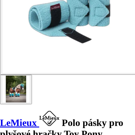
LeMieux
Polo pásky pro
plyšové hračky Toy Pony