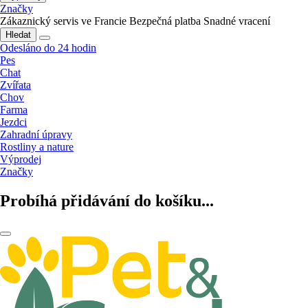
Značky
Zákaznický servis ve Francie
Bezpečná platba
Snadné vracení
Hledat
Odesláno do 24 hodin
Pes
Chat
Zvířata
Chov
Farma
Jezdci
Zahradní úpravy
Rostliny a nature
Výprodej
Značky
Probíhá přidávání do košíku...