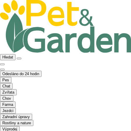
Hledat
Odesláno do 24 hodin
Pes
Chat
Zvířata
Chov
Farma
Jezdci
Zahradní úpravy
Rostliny a nature
Výprodej