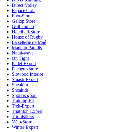
Direct-Volley
Espace Golf
Foot-Store
Gallop Store
Golf and co
Handball-Store
House of Rugby
La sellerie de Maé
Made in Paradis
Nauti-wave
On-Fight
Padel-Expert
Pecheur-Store
Slowood Interior
Smash-Expert
Sneak'In
Sneakids
Sport is good
Training-Fit
Trek-Expert
Triathlon-Expert
TripnBikers
Vélo-Store
Winter-Expert