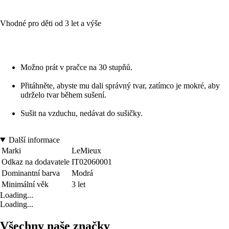
Vhodné pro děti od 3 let a výše
Možno prát v pračce na 30 stupňů.
Přitáhněte, abyste mu dali správný tvar, zatímco je mokré, aby
udrželo tvar během sušení.
Sušit na vzduchu, nedávat do sušičky.
Další informace
Marki
LeMieux
Odkaz na dodavatele
IT02060001
Dominantní barva
Modrá
Minimální věk
3 let
Loading...
Loading...
Všechny naše značky