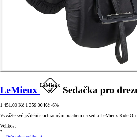
LeMieux
Sedačka pro drezu
1 451,00 Kč
1 359,00 Kč
-6%
Vyvážte své ježdění s ochranným potahem na sedlo LeMieux Ride On p
Velikost
*
Průvodce velikostí