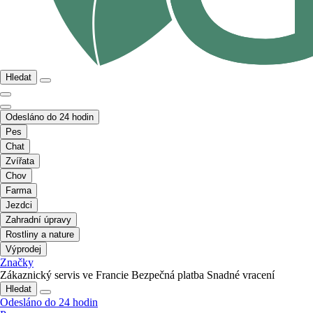
Hledat
Odesláno do 24 hodin
Pes
Chat
Zvířata
Chov
Farma
Jezdci
Zahradní úpravy
Rostliny a nature
Výprodej
Značky
Zákaznický servis ve Francie
Bezpečná platba
Snadné vracení
Hledat
Odesláno do 24 hodin