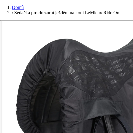
Domů
/
Sedačka pro drezurní ježdění na koni LeMieux Ride On