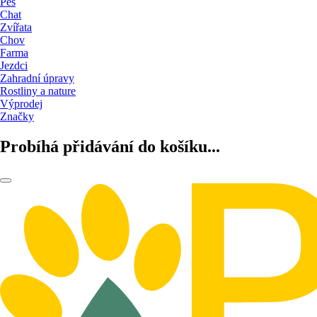
Pes
Chat
Zvířata
Chov
Farma
Jezdci
Zahradní úpravy
Rostliny a nature
Výprodej
Značky
Probíhá přidávání do košíku...