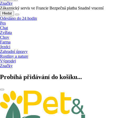
Značky
Zákaznický servis ve Francie
Bezpečná platba
Snadné vracení
Hledat
Odesláno do 24 hodin
Pes
Chat
Zvířata
Chov
Farma
Jezdci
Zahradní úpravy
Rostliny a nature
Výprodej
Značky
Probíhá přidávání do košíku...