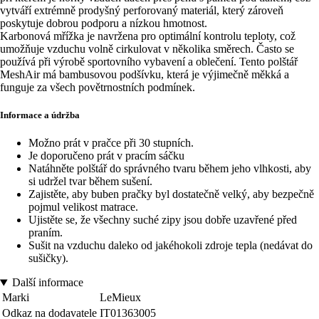
vytváří extrémně prodyšný perforovaný materiál, který zároveň
poskytuje dobrou podporu a nízkou hmotnost.
Karbonová mřížka je navržena pro optimální kontrolu teploty, což
umožňuje vzduchu volně cirkulovat v několika směrech. Často se
používá při výrobě sportovního vybavení a oblečení. Tento polštář
MeshAir má bambusovou podšívku, která je výjimečně měkká a
funguje za všech povětrnostních podmínek.
Informace a údržba
Možno prát v pračce při 30 stupních.
Je doporučeno prát v pracím sáčku
Natáhněte polštář do správného tvaru během jeho vlhkosti, aby
si udržel tvar během sušení.
Zajistěte, aby buben pračky byl dostatečně velký, aby bezpečně
pojmul velikost matrace.
Ujistěte se, že všechny suché zipy jsou dobře uzavřené před
praním.
Sušit na vzduchu daleko od jakéhokoli zdroje tepla (nedávat do
sušičky).
Další informace
Marki
LeMieux
Odkaz na dodavatele
IT01363005