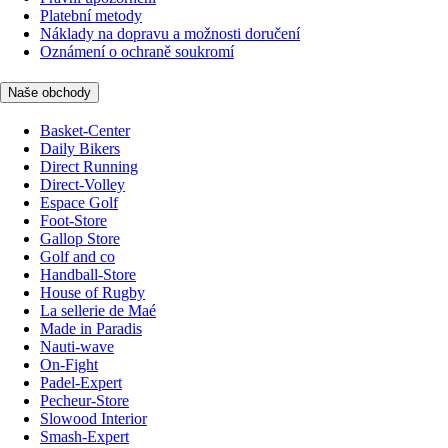
Platební metody
Náklady na dopravu a možnosti doručení
Oznámení o ochraně soukromí
Naše obchody
Basket-Center
Daily Bikers
Direct Running
Direct-Volley
Espace Golf
Foot-Store
Gallop Store
Golf and co
Handball-Store
House of Rugby
La sellerie de Maé
Made in Paradis
Nauti-wave
On-Fight
Padel-Expert
Pecheur-Store
Slowood Interior
Smash-Expert