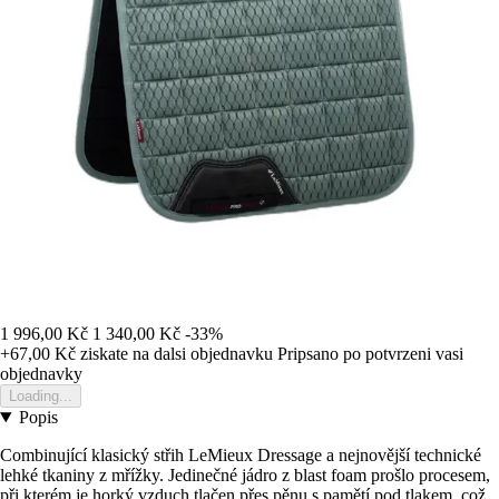
1 996,00 Kč
1 340,00 Kč
-33%
+67,00 Kč
ziskate na dalsi objednavku
Pripsano po potvrzeni vasi
objednavky
Loading...
Popis
Combinující klasický střih LeMieux Dressage a nejnovější technické
lehké tkaniny z mřížky. Jedinečné jádro z blast foam prošlo procesem,
při kterém je horký vzduch tlačen přes pěnu s pamětí pod tlakem, což