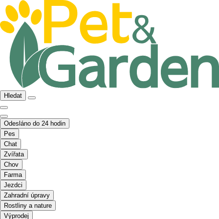
Hledat
Odesláno do 24 hodin
Pes
Chat
Zvířata
Chov
Farma
Jezdci
Zahradní úpravy
Rostliny a nature
Výprodej