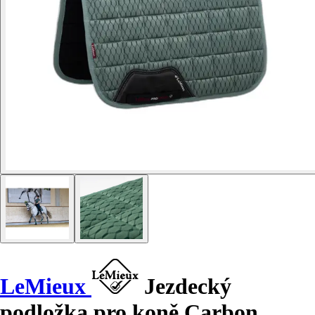
LeMieux
Jezdecký
podložka pro koně Carbon