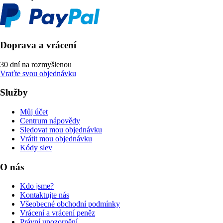
Doprava a vrácení
30 dní na rozmyšlenou
Vraťte svou objednávku
Služby
Můj účet
Centrum nápovědy
Sledovat mou objednávku
Vrátit mou objednávku
Kódy slev
O nás
Kdo jsme?
Kontaktujte nás
Všeobecné obchodní podmínky
Vrácení a vrácení peněz
Právní upozornění