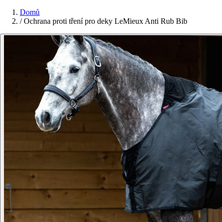
Domů
/
Ochrana proti tření pro deky LeMieux Anti Rub Bib