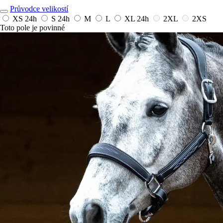
Průvodce velikostí
XS
24h
S
24h
M
L
XL
24h
2XL
2XS
Toto pole je povinné