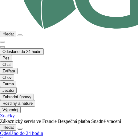
Hledat
Odesláno do 24 hodin
Pes
Chat
Zvířata
Chov
Farma
Jezdci
Zahradní úpravy
Rostliny a nature
Výprodej
Značky
Zákaznický servis ve Francie
Bezpečná platba
Snadné vracení
Hledat
Odesláno do 24 hodin