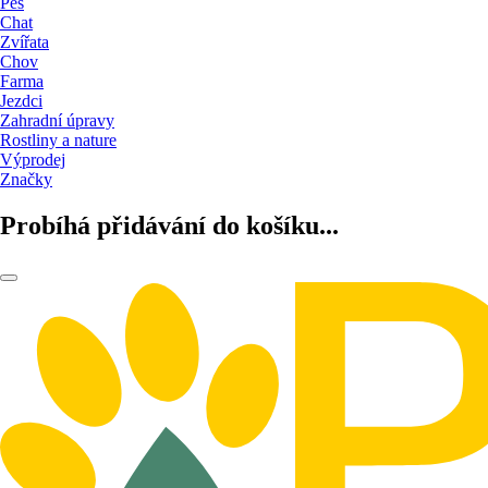
Pes
Chat
Zvířata
Chov
Farma
Jezdci
Zahradní úpravy
Rostliny a nature
Výprodej
Značky
Probíhá přidávání do košíku...