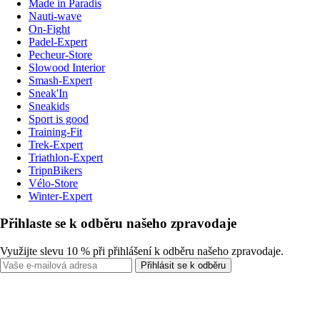
Made in Paradis
Nauti-wave
On-Fight
Padel-Expert
Pecheur-Store
Slowood Interior
Smash-Expert
Sneak'In
Sneakids
Sport is good
Training-Fit
Trek-Expert
Triathlon-Expert
TripnBikers
Vélo-Store
Winter-Expert
Přihlaste se k odběru našeho zpravodaje
Využijte slevu 10 % při přihlášení k odběru našeho zpravodaje.
Přihlásit se k odběru