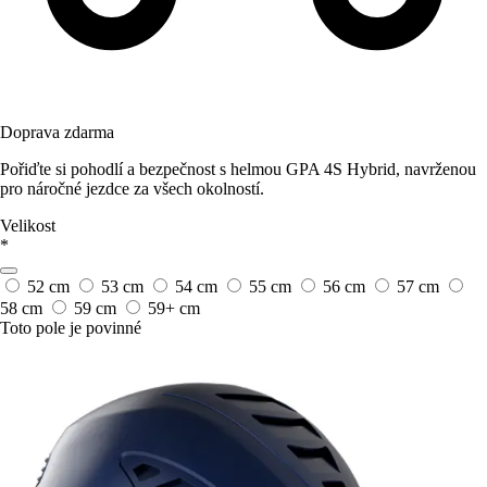
Doprava zdarma
Pořiďte si pohodlí a bezpečnost s helmou GPA 4S Hybrid, navrženou
pro náročné jezdce za všech okolností.
Velikost
*
52 cm
53 cm
54 cm
55 cm
56 cm
57 cm
58 cm
59 cm
59+ cm
Toto pole je povinné