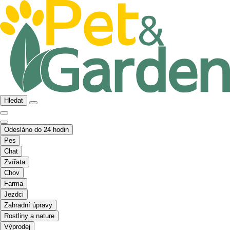
Hledat
Odesláno do 24 hodin
Pes
Chat
Zvířata
Chov
Farma
Jezdci
Zahradní úpravy
Rostliny a nature
Výprodej