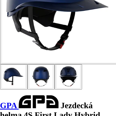
GPA
Jezdecká
helma 4S First Lady Hybrid