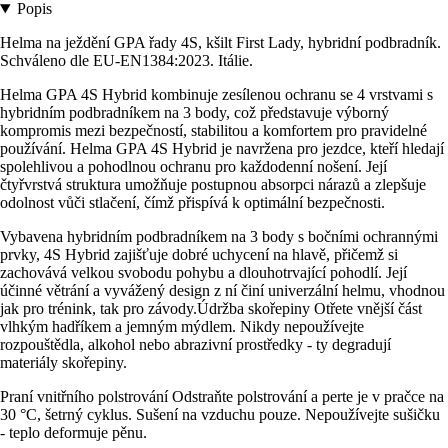
Popis
Helma na ježdění GPA řady 4S, kšilt First Lady, hybridní podbradník.
Schváleno dle EU-EN1384:2023. Itálie.
Helma GPA 4S Hybrid kombinuje zesílenou ochranu se 4 vrstvami s
hybridním podbradníkem na 3 body, což představuje výborný
kompromis mezi bezpečností, stabilitou a komfortem pro pravidelné
používání. Helma GPA 4S Hybrid je navržena pro jezdce, kteří hledají
spolehlivou a pohodlnou ochranu pro každodenní nošení. Její
čtyřvrstvá struktura umožňuje postupnou absorpci nárazů a zlepšuje
odolnost vůči stlačení, čímž přispívá k optimální bezpečnosti.
Vybavena hybridním podbradníkem na 3 body s bočními ochrannými
prvky, 4S Hybrid zajišťuje dobré uchycení na hlavě, přičemž si
zachovává velkou svobodu pohybu a dlouhotrvající pohodlí. Její
účinné větrání a vyvážený design z ní činí univerzální helmu, vhodnou
jak pro trénink, tak pro závody.Údržba skořepiny Otřete vnější část
vlhkým hadříkem a jemným mýdlem. Nikdy nepoužívejte
rozpouštědla, alkohol nebo abrazivní prostředky - ty degradují
materiály skořepiny.
Praní vnitřního polstrování Odstraňte polstrování a perte je v pračce na
30 °C, šetrný cyklus. Sušení na vzduchu pouze. Nepoužívejte sušičku
- teplo deformuje pěnu.