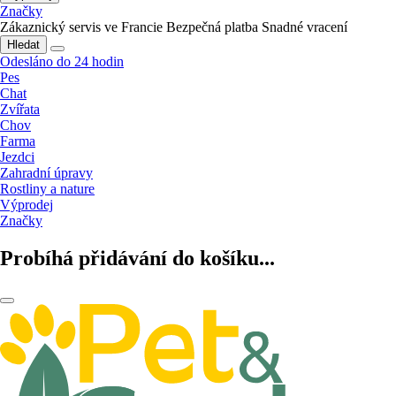
Značky
Zákaznický servis ve Francie
Bezpečná platba
Snadné vracení
Hledat
Odesláno do 24 hodin
Pes
Chat
Zvířata
Chov
Farma
Jezdci
Zahradní úpravy
Rostliny a nature
Výprodej
Značky
Probíhá přidávání do košíku...