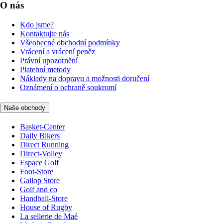
O nás
Kdo jsme?
Kontaktujte nás
Všeobecné obchodní podmínky
Vrácení a vrácení peněz
Právní upozornění
Platební metody
Náklady na dopravu a možnosti doručení
Oznámení o ochraně soukromí
Naše obchody
Basket-Center
Daily Bikers
Direct Running
Direct-Volley
Espace Golf
Foot-Store
Gallop Store
Golf and co
Handball-Store
House of Rugby
La sellerie de Maé