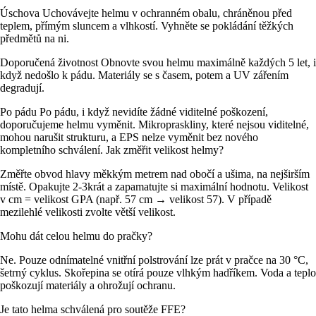
Úschova Uchovávejte helmu v ochranném obalu, chráněnou před
teplem, přímým sluncem a vlhkostí. Vyhněte se pokládání těžkých
předmětů na ni.
Doporučená životnost Obnovte svou helmu maximálně každých 5 let, i
když nedošlo k pádu. Materiály se s časem, potem a UV zářením
degradují.
Po pádu Po pádu, i když nevidíte žádné viditelné poškození,
doporučujeme helmu vyměnit. Mikropraskliny, které nejsou viditelné,
mohou narušit strukturu, a EPS nelze vyměnit bez nového
kompletního schválení. Jak změřit velikost helmy?
Změřte obvod hlavy měkkým metrem nad obočí a ušima, na nejširším
místě. Opakujte 2-3krát a zapamatujte si maximální hodnotu. Velikost
v cm = velikost GPA (např. 57 cm → velikost 57). V případě
mezilehlé velikosti zvolte větší velikost.
Mohu dát celou helmu do pračky?
Ne. Pouze odnímatelné vnitřní polstrování lze prát v pračce na 30 °C,
šetrný cyklus. Skořepina se otírá pouze vlhkým hadříkem. Voda a teplo
poškozují materiály a ohrožují ochranu.
Je tato helma schválená pro soutěže FFE?