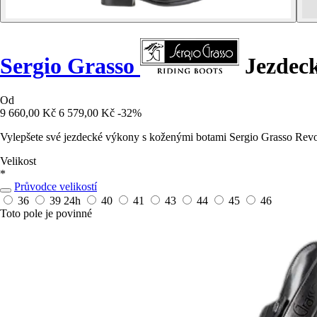
Sergio Grasso
Jezdeck
Od
9 660,00 Kč
6 579,00 Kč
-32%
Vylepšete své jezdecké výkony s koženými botami Sergio Grasso Rev
Velikost
*
Průvodce velikostí
36
39
24h
40
41
43
44
45
46
Toto pole je povinné