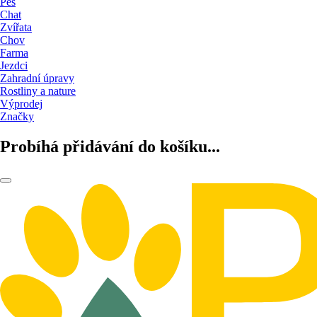
Pes
Chat
Zvířata
Chov
Farma
Jezdci
Zahradní úpravy
Rostliny a nature
Výprodej
Značky
Probíhá přidávání do košíku...