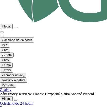
Hledat
Odesláno do 24 hodin
Pes
Chat
Zvířata
Chov
Farma
Jezdci
Zahradní úpravy
Rostliny a nature
Výprodej
Značky
Zákaznický servis ve Francie
Bezpečná platba
Snadné vracení
Hledat
Odesláno do 24 hodin